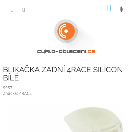
Přejít
NÁKUP
na
obsah
KOŠÍK
BLIKAČKA ZADNÍ 4RACE SILICON
BÍLÉ
9957
Značka:
4RACE