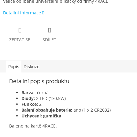
Velice oblíbené univerzální blikačky od firmy 4RACE
Detailní informace
ZEPTAT SE
SDÍLET
Popis
Diskuze
Detailní popis produktu
Barva:
černá
Diody:
2 LED (1x0,5W)
Funkce:
2
Balení obsahuje baterie:
ano (1 x 2 CR2032)
Uchycení: gumička
Baleno na kartě 4RACE.