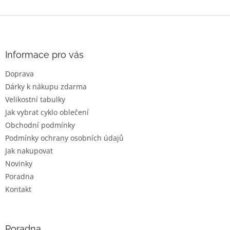
Z
á
p
a
Informace pro vás
t
Doprava
í
Dárky k nákupu zdarma
Velikostní tabulky
Jak vybrat cyklo oblečení
Obchodní podmínky
Podmínky ochrany osobních údajů
Jak nakupovat
Novinky
Poradna
Kontakt
Poradna