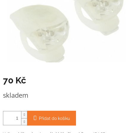
70 Kč
Měrná
skladem
cena:
Přidat do košíku