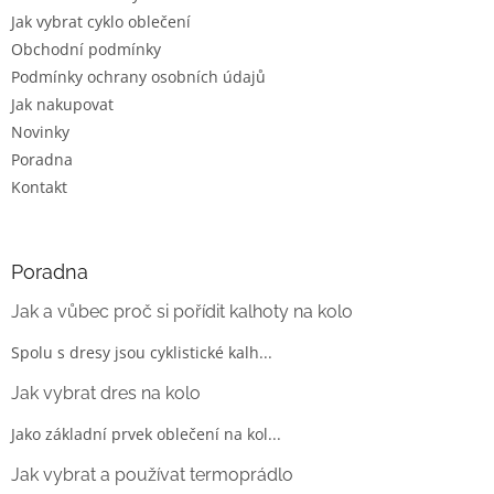
k
Jak vybrat cyklo oblečení
y
Obchodní podmínky
v
ý
Podmínky ochrany osobních údajů
p
Jak nakupovat
i
Novinky
s
u
Poradna
Kontakt
Poradna
Jak a vůbec proč si pořídit kalhoty na kolo
Spolu s dresy jsou cyklistické kalh...
Jak vybrat dres na kolo
Jako základní prvek oblečení na kol...
Jak vybrat a používat termoprádlo