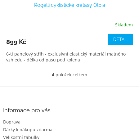
Rogelli cyklistické kraťasy Olbia
Skladem
DETAIL
899 Kč
6-ti panelový střih - exclusivní elastický materiál matného
vzhledu - délka od pasu pod kolena
4
položek celkem
O
v
l
Z
á
á
d
p
a
a
Informace pro vás
c
t
í
Doprava
í
p
Dárky k nákupu zdarma
r
v
Velikostní tabulky