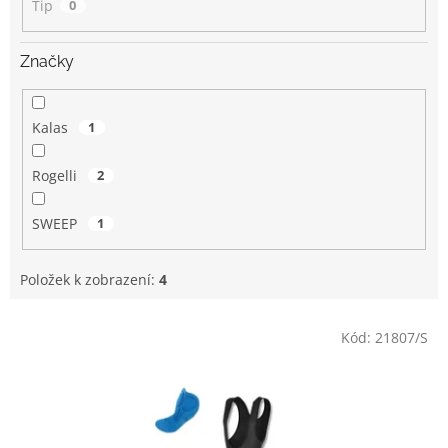
Tip
0
Značky
Kalas
1
Rogelli
2
SWEEP
1
Položek k zobrazení:
4
V
Kód:
21807/S
ý
p
i
s
p