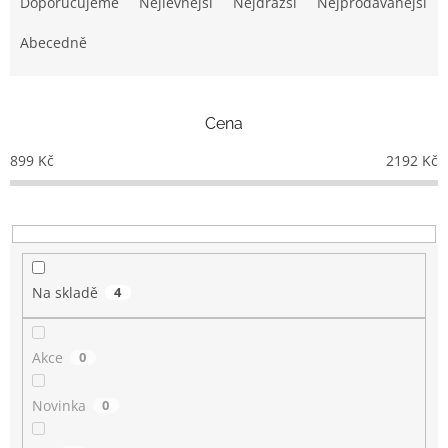
a
Doporučujeme
Nejlevnější
Nejdražší
Nejprodávanější
z
e
Abecedně
n
í
p
Cena
r
o
899
Kč
2192
Kč
d
u
k
t
ů
Na skladě
4
Akce
0
Novinka
0