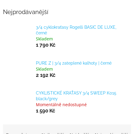
Nejprodávanější
3/4 cyklokraťasy Rogelli BASIC DE LUXE,
černé
Skladem
1 790 Kč
PURE Z | 3/4 zateplené kalhoty | černé
Skladem
2 192 Kč
CYKLISTICKÉ KRAŤASY 3/4 SWEEP K015
black/grey
Momentálně nedostupné
1 590 Kč
Ř