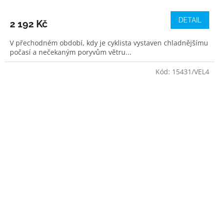
DETAIL
2 192 Kč
V přechodném období, kdy je cyklista vystaven chladnějšímu
počasí a nečekaným poryvům větru...
Kód:
15431/VEL4