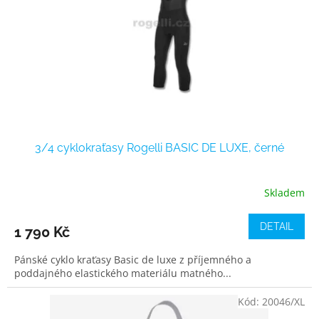
r
o
d
u
k
t
ů
3/4 cyklokraťasy Rogelli BASIC DE LUXE, černé
Skladem
DETAIL
1 790 Kč
Pánské cyklo kraťasy Basic de luxe z příjemného a
poddajného elastického materiálu matného...
Kód:
20046/XL