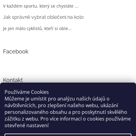
V každém sportu, který se chystáte ...
Jak správně vybrat oblečení na kolo
Je jen málo cyklistů, kteří si oble...
Facebook
Kontakt
Používáme Cookies
info
@
cyklo-obleceni.cz
Můžeme je umístit pro analýzu našich údajů o
+420777081700
návštěvnících, pro zlepšení našeho webu, ukázání
jsme na facebooku
personalizovaného obsahu a pro poskytnutí skvělého
zážitku z webu. Pro více informací o cookies používáme
otevřené nastavení