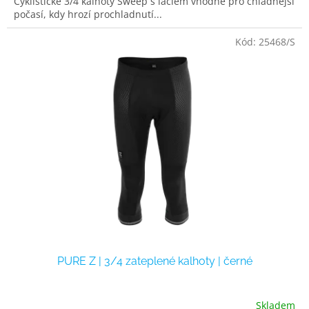
Cyklistické 3/4 kalhoty Sweep s laclem vhodné pro chladnější
počasí, kdy hrozí prochladnutí...
Kód:
25468/S
PURE Z | 3/4 zateplené kalhoty | černé
Skladem