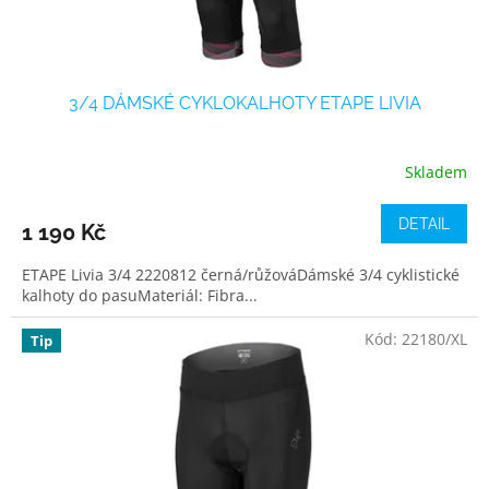
t
ů
3/4 DÁMSKÉ CYKLOKALHOTY ETAPE LIVIA
Skladem
DETAIL
1 190 Kč
ETAPE Livia 3/4 2220812 černá/růžováDámské 3/4 cyklistické
kalhoty do pasuMateriál: Fibra...
Kód:
22180/XL
Tip