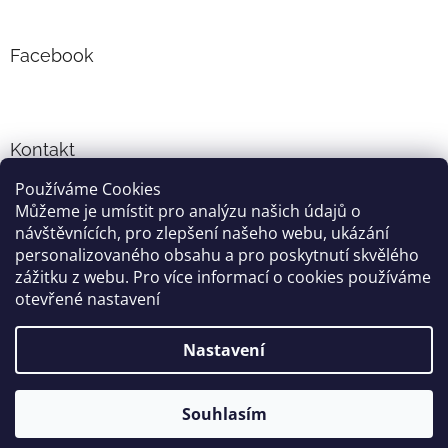
Facebook
Kontakt
Používáme Cookies
info
@
cyklo-obleceni.cz
Můžeme je umístit pro analýzu našich údajů o
+420777081700
návštěvnících, pro zlepšení našeho webu, ukázání
jsme na facebooku
personalizovaného obsahu a pro poskytnutí skvělého
zážitku z webu. Pro více informací o cookies používáme
otevřené nastavení
Vytvořil Shoptet
Nastavení
Copyright 2026
cyklo-obleceni.cz
. Všechna práva vyhrazena.
Souhlasím
Grafika a úprava šablóny
Milan Markovič