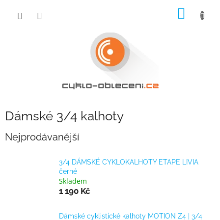
Přejít
NÁKUP
na
obsah
KOŠÍK
Dámské 3/4 kalhoty
Nejprodávanější
3/4 DÁMSKÉ CYKLOKALHOTY ETAPE LIVIA
černé
Skladem
1 190 Kč
Dámské cyklistické kalhoty MOTION Z4 | 3/4