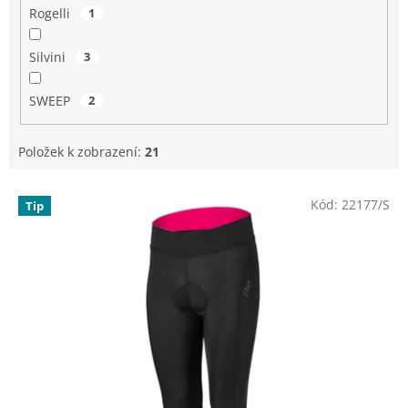
Rogelli
1
Silvini
3
SWEEP
2
Položek k zobrazení:
21
V
Kód:
22177/S
Tip
ý
p
i
s
p
r
o
d
u
k