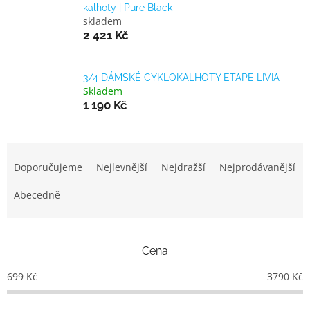
kalhoty | Pure Black
skladem
2 421 Kč
3/4 DÁMSKÉ CYKLOKALHOTY ETAPE LIVIA
Skladem
1 190 Kč
Ř
a
Doporučujeme
Nejlevnější
Nejdražší
Nejprodávanější
z
e
Abecedně
n
í
p
Cena
r
o
699
Kč
3790
Kč
d
u