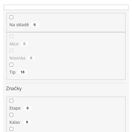
k
t
ů
Na skladě
6
Akce
0
Novinka
0
Tip
18
Značky
Etape
6
Kalas
9