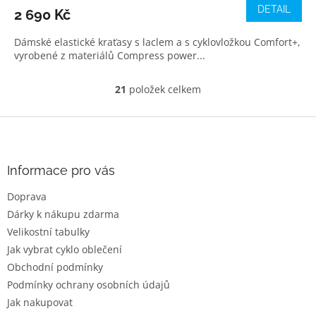
DETAIL
2 690 Kč
Dámské elastické kraťasy s laclem a s cyklovložkou Comfort+,
vyrobené z materiálů Compress power...
21
položek celkem
O
v
l
Z
á
á
d
p
a
a
Informace pro vás
c
t
í
Doprava
í
p
Dárky k nákupu zdarma
r
v
Velikostní tabulky
k
Jak vybrat cyklo oblečení
y
Obchodní podmínky
v
ý
Podmínky ochrany osobních údajů
p
Jak nakupovat
i