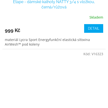
Etape - dámské kalhoty NATTY 3/4 s vložkou,
černá/růžová
Skladem
DETAIL
999 Kč
materiál Lycra Sport Energyfunkční elastická síťovina
AirMesh™ pod koleny
Kód:
V16323