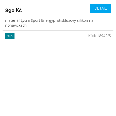
DETAIL
890 Kč
materiál Lycra Sport Energyprotiskluzový silikon na
nohavičkách
Kód:
18942/S
Tip