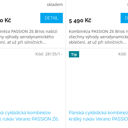
skladem
DETAIL
D
0 Kč
5 490 Kč
néza PASSION Z6 Brios nabízí
Kombinéza PASSION Z6 Brios n
ny výhody aerodynamického
všechny výhody aerodynamick
ní, ať už při silničních...
oblečení, ať už při silničních...
Kód:
28135/1 -
Kód:
Tip
á cyklistická kombinéze
Pánská cyklistická kombiné
ý rukáv Verano PASSION Z6,
krátký rukáv Verano PASSI
neon lime