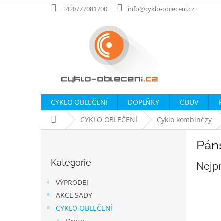
Přejít
+420777081700
info@cyklo-obleceni.cz
na
obsah
CYKLO OBLEČENÍ
DOPLŇKY
OBUV
Domů
CYKLO OBLEČENÍ
Cyklo kombinézy
P
Pán
o
Přeskočit
s
Kategorie
kategorie
Nejp
t
r
VÝPRODEJ
a
AKCE SADY
n
CYKLO OBLEČENÍ
n
Dresy