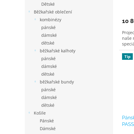
Dětské
Běžkařské oblečení
kombinézy
10 
pánské
Proje
dámské
naše 
dětské
speciá
běžkařské kalhoty
Tip
pánské
dámské
dětské
běžkařské bundy
pánské
dámské
dětské
Košile
Pánsk
Pánské
PASS
Dámské
rukáv