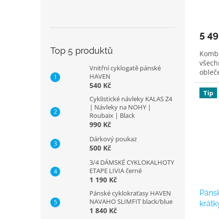
5 49
Top 5 produktů
Kombi
všech
Vnitřní cyklogatě pánské
obleče
HAVEN
540 Kč
Tip
Cyklistické návleky KALAS Z4
| Návleky na NOHY |
Roubaix | Black
990 Kč
Dárkový poukaz
500 Kč
3/4 DÁMSKÉ CYKLOKALHOTY
ETAPE LIVIA černé
1 190 Kč
Pánsk
Pánské cyklokraťasy HAVEN
NAVAHO SLIMFIT black/blue
krátk
1 840 Kč
black