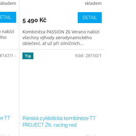
skladem
skladem
ETAIL
DETAIL
5 490 Kč
 nabízí
Kombinéza PASSION Z6 Verano nabízí
ého
všechny výhody aerodynamického
oblečení, ať už při silničních...
8147/1 -
Kód:
28150/1
Tip
ze TT
Pánská cyklistická kombinéze TT
PROJECT Z6, racing red