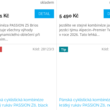
skladem
DETAIL
D
1 Kč
5 490 Kč
néza PASSION Z5 Brios
Jezděte ve stejné kombinéze j
tuje všechny výhody
jezdci týmu Alpecin–Premier T
ynamického oblečení při
v roce 2026. Tato lehká...
ním...
Kód:
28123/3
Kód:
Tip
á cyklistická kombinéze
Pánská cyklistická kombiné
ý rukáv PASSION Z6, black
krátký rukáv PASSION Z6, 