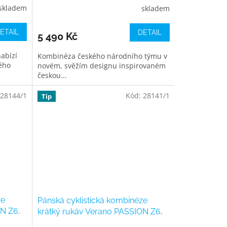
skladem
skladem
ETAIL
DETAIL
5 490 Kč
abízí
Kombinéza českého národního týmu v
ého
novém, svěžím designu inspirovaném
českou...
28144/1
Kód:
28141/1
Tip
ze
Pánská cyklistická kombinéze
ON Z6,
krátký rukáv Verano PASSION Z6,
racing red