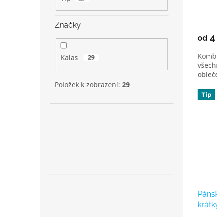
Značky
4
od
Kombi
Kalas
29
všech
obleče
Položek k zobrazení:
29
Tip
Pánsk
krátk
blue