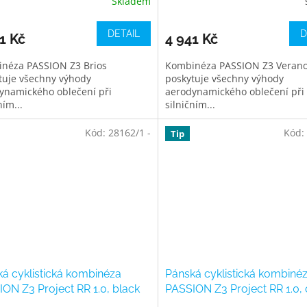
Skladem
DETAIL
D
1 Kč
4 941 Kč
néza PASSION Z3 Brios
Kombinéza PASSION Z3 Veran
tuje všechny výhody
poskytuje všechny výhody
ynamického oblečení při
aerodynamického oblečení při
ním...
silničním...
Kód:
28162/1 -
Kód:
Tip
á cyklistická kombinéza
Pánská cyklistická kombiné
ON Z3 Project RR 1.0, black
PASSION Z3 Project RR 1.0,