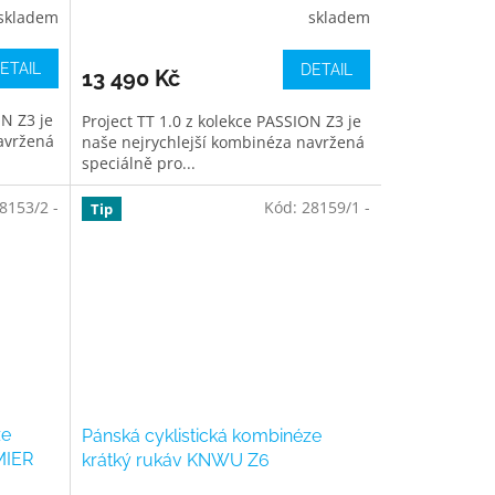
skladem
skladem
ETAIL
DETAIL
13 490 Kč
ON Z3 je
Project TT 1.0 z kolekce PASSION Z3 je
avržená
naše nejrychlejší kombinéza navržená
speciálně pro...
8153/2 -
Kód:
28159/1 -
Tip
ze
Pánská cyklistická kombinéze
MIER
krátký rukáv KNWU Z6