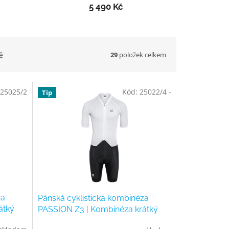
5 490 Kč
29
položek celkem
ě
25025/2
Kód:
25022/4 -
Tip
za
Pánská cyklistická kombinéza
átký
PASSION Z3 | Kombinéza krátký
rukáv VERANO | white