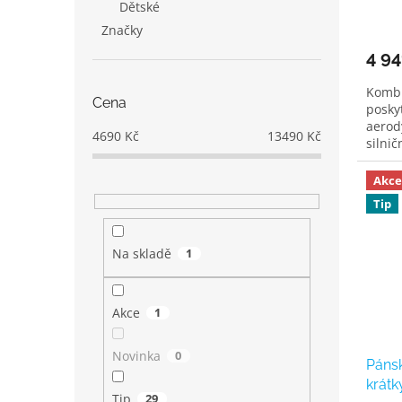
Dětské
Značky
4 94
Kombi
Cena
posky
aerod
4690
Kč
13490
Kč
silnič
Akce
Tip
Na skladě
1
Akce
1
Novinka
0
Pánsk
krátk
Tip
29