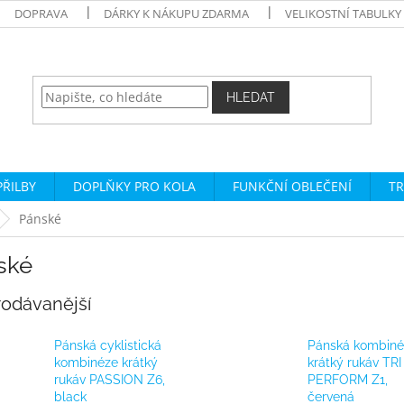
DOPRAVA
DÁRKY K NÁKUPU ZDARMA
VELIKOSTNÍ TABULKY
HLEDAT
PŘILBY
DOPLŇKY PRO KOLA
FUNKČNÍ OBLEČENÍ
TR
Pánské
ské
rodávanější
Pánská cyklistická
Pánská kombiné
kombinéze krátký
krátký rukáv TRI
rukáv PASSION Z6,
PERFORM Z1,
black
červená