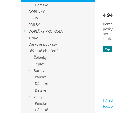
Dámské
DOPLŇKY
4 94
OBUV
Kombi
PŘILBY
posky
DOPLŇKY PRO KOLA
aerod
TRIKA
silnič
Dárkové poukazy
Tip
Běžecké oblečení
Čelenky
Čepice
Bundy
Pánské
Dámské
Dětské
Vesty
Pánsk
Pánské
PASSI
Dámské