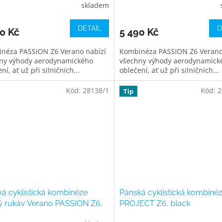
skladem
DETAIL
D
0 Kč
5 490 Kč
néza PASSION Z6 Verano nabízí
Kombinéza PASSION Z6 Verano
ny výhody aerodynamického
všechny výhody aerodynamick
ní, ať už při silničních...
oblečení, ať už při silničních...
Kód:
28138/1
Kód:
2
Tip
á cyklistická kombinéze
Pánská cyklistická kombiné
ý rukáv Verano PASSION Z6,
PROJECT Z6, black