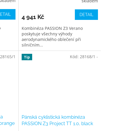
skladem
skladem
ETAIL
DETAIL
4 941 Kč
o
Kombinéza PASSION Z3 Verano
poskytuje všechny výhody
aerodynamického oblečení při
silničním...
28165/1
Kód:
28168/1 -
Tip
za
Pánská cyklistická kombinéza
 orange
PASSION Z3 Project TT 1.0, black