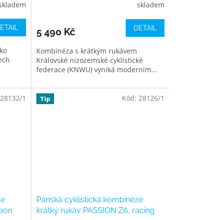
skladem
skladem
ETAIL
DETAIL
5 490 Kč
ako
Kombinéza s krátkým rukávem
ech
Královské nizozemské cyklistické
federace (KNWU) vyniká moderním...
28132/1
Kód:
28126/1
Tip
ze
Pánská cyklistická kombinéze
neon
krátký rukáv PASSION Z6, racing