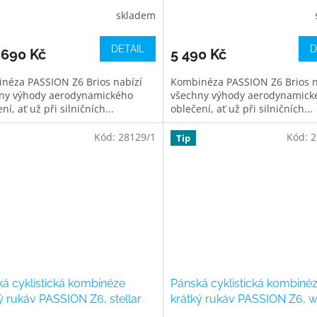
lime
skladem
DETAIL
D
 690 Kč
5 490 Kč
néza PASSION Z6 Brios nabízí
Kombinéza PASSION Z6 Brios n
ny výhody aerodynamického
všechny výhody aerodynamick
ní, ať už při silničních...
oblečení, ať už při silničních...
Kód:
28129/1
Kód:
2
Tip
á cyklistická kombinéze
Pánská cyklistická kombiné
ý rukáv PASSION Z6, stellar
krátký rukáv PASSION Z6, w