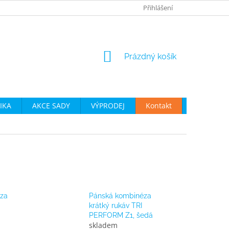
JAK VYBRAT CYKLO OBLEČENÍ
OBCHODNÍ PODMÍNKY
Přihlášení
P
NÁKUPNÍ
Prázdný košík
KOŠÍK
IKA
AKCE SADY
VÝPRODEJ
Kontakt
Moje obje
za
Pánská kombinéza
krátký rukáv TRI
PERFORM Z1, šedá
skladem