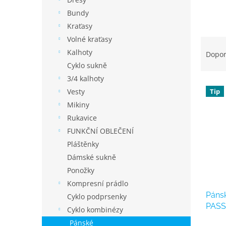
í
p
Bundy
a
Kraťasy
n
Volné kraťasy
Ř
e
a
Kalhoty
Dopo
l
z
Cyklo sukně
e
3/4 kalhoty
V
n
Vesty
Tip
ý
í
Mikiny
p
p
Rukavice
i
r
s
o
FUNKČNÍ OBLEČENÍ
p
d
Pláštěnky
r
u
Dámské sukně
o
k
Ponožky
d
t
Kompresní prádlo
u
ů
Pánsk
k
Cyklo podprsenky
PASS
t
Cyklo kombinézy
rukáv
ů
Pánské