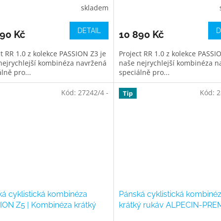
skladem
DETAIL
D
890 Kč
10 890 Kč
ct RR 1.0 z kolekce PASSION Z3 je
Project RR 1.0 z kolekce PASSI
nejrychlejší kombinéza navržená
naše nejrychlejší kombinéza n
lně pro...
speciálně pro...
Kód:
27242/4 -
Kód:
2
Tip
á cyklistická kombinéza
Pánská cyklistická kombiné
ION Z5 | Kombinéza krátký
krátký rukáv ALPECIN-PRE
 BRIOS | Bottle Green
TECH