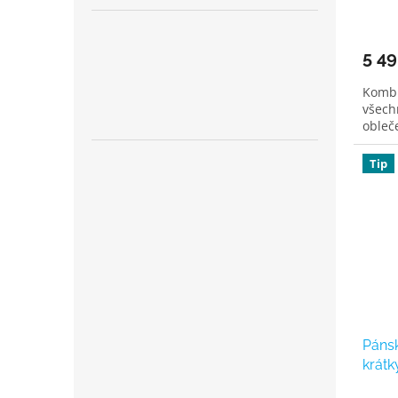
5 49
Kombi
všech
obleče
Tip
Pánsk
krátk
white