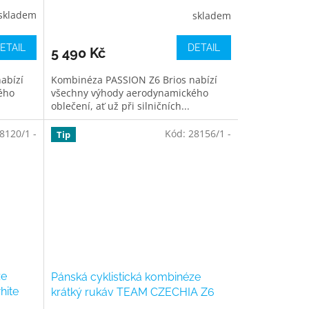
red
skladem
skladem
ETAIL
DETAIL
5 490 Kč
abízí
Kombinéza PASSION Z6 Brios nabízí
ého
všechny výhody aerodynamického
oblečení, ať už při silničních...
8120/1 -
Kód:
28156/1 -
Tip
ze
Pánská cyklistická kombinéze
hite
krátký rukáv TEAM CZECHIA Z6