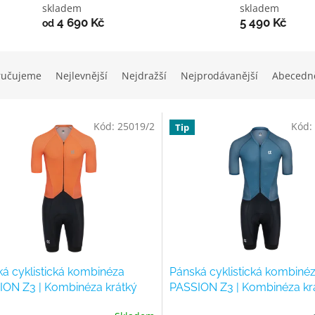
skladem
skladem
4 690 Kč
5 490 Kč
od
ručujeme
Nejlevnější
Nejdražší
Nejprodávanější
Abecedn
Kód:
25019/2
Kód:
Tip
á cyklistická kombinéza
Pánská cyklistická kombiné
ION Z3 | Kombinéza krátký
PASSION Z3 | Kombinéza kr
 BRIOS | orange
rukáv VERANO | petrol blue