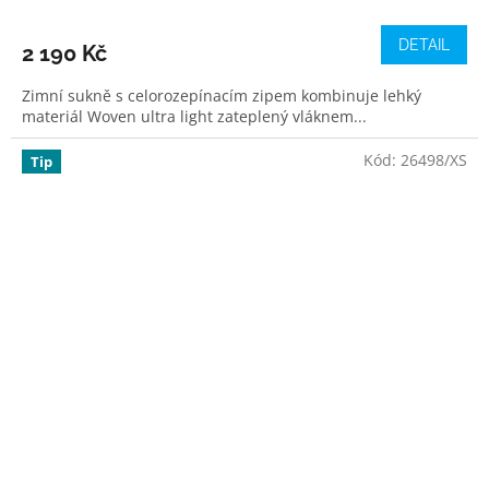
DETAIL
2 190 Kč
Zimní sukně s celorozepínacím zipem kombinuje lehký
materiál Woven ultra light zateplený vláknem...
Kód:
26498/XS
Tip