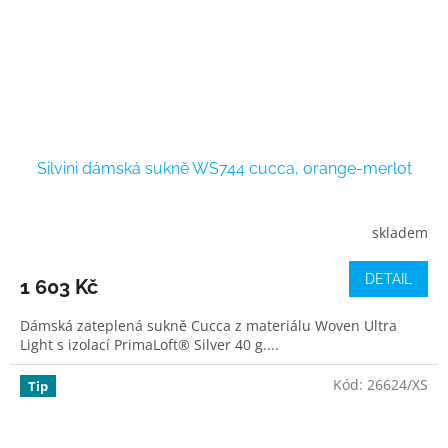
Silvini dámská sukně WS744 cucca, orange-merlot
skladem
DETAIL
1 603 Kč
Dámská zateplená sukně Cucca z materiálu Woven Ultra
Light s izolací PrimaLoft® Silver 40 g....
Kód:
26624/XS
Tip