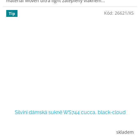
materiál Woven ultra light zateplený vláknem...
Kód:
26621/XS
Tip
Silvini dámská sukně WS744 cucca, black-cloud
skladem