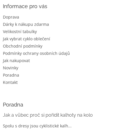
a
a
Informace pro vás
c
t
í
Doprava
í
p
Dárky k nákupu zdarma
r
v
Velikostní tabulky
k
Jak vybrat cyklo oblečení
y
Obchodní podmínky
v
ý
Podmínky ochrany osobních údajů
p
Jak nakupovat
i
Novinky
s
u
Poradna
Kontakt
Poradna
Jak a vůbec proč si pořídit kalhoty na kolo
Spolu s dresy jsou cyklistické kalh...