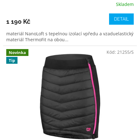
Skladem
DETAIL
1 190 Kč
materiál NanoLoft s tepelnou izolací vpředu a vzaduelastický
materiál ThermoFit na obou...
Kód:
21255/S
Novinka
Tip