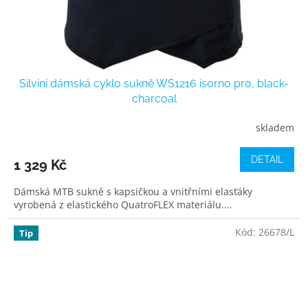
Silvini dámská cyklo sukně WS1216 isorno pro, black-
charcoal
skladem
DETAIL
1 329 Kč
Dámská MTB sukně s kapsičkou a vnitřními elasťáky
vyrobená z elastického QuatroFLEX materiálu....
Kód:
26678/L
Tip