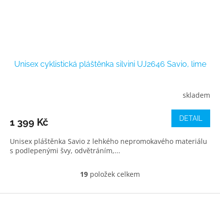
Unisex cyklistická pláštěnka silvini UJ2646 Savio, lime
skladem
DETAIL
1 399 Kč
Unisex pláštěnka Savio z lehkého nepromokavého materiálu
s podlepenými švy, odvětráním,...
19
položek celkem
O
v
l
Z
á
á
d
p