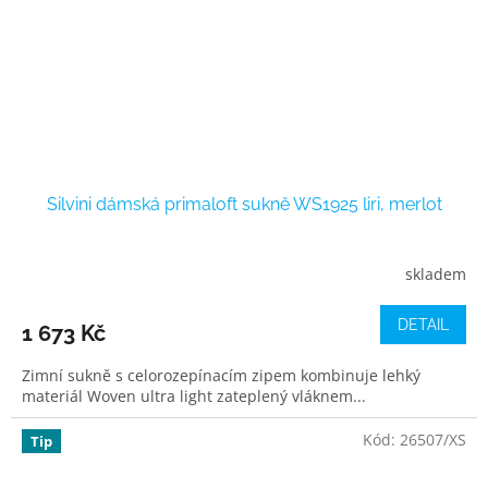
Silvini dámská primaloft sukně WS1925 liri, merlot
skladem
DETAIL
1 673 Kč
Zimní sukně s celorozepínacím zipem kombinuje lehký
materiál Woven ultra light zateplený vláknem...
Kód:
26507/XS
Tip