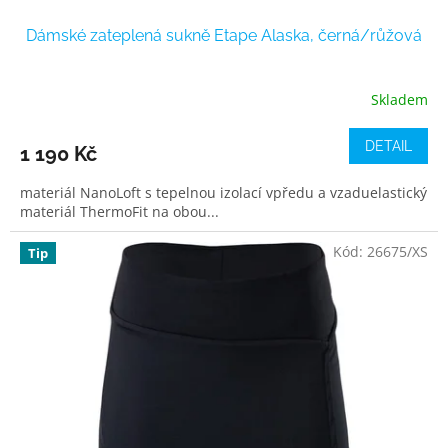
Dámské zateplená sukně Etape Alaska, černá/růžová
Skladem
DETAIL
1 190 Kč
materiál NanoLoft s tepelnou izolací vpředu a vzaduelastický
materiál ThermoFit na obou...
Kód:
26675/XS
Tip