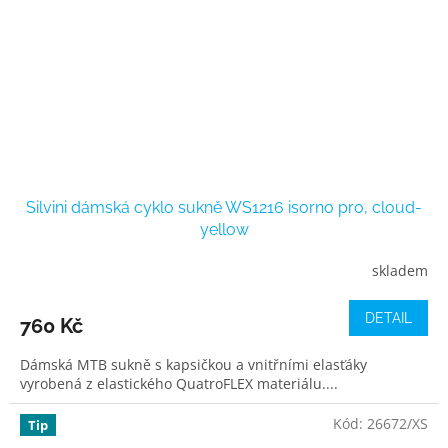
Silvini dámská cyklo sukně WS1216 isorno pro, cloud-
yellow
skladem
DETAIL
760 Kč
Dámská MTB sukně s kapsičkou a vnitřními elasťáky
vyrobená z elastického QuatroFLEX materiálu....
Kód:
26672/XS
Tip