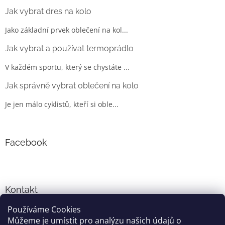
Jak vybrat dres na kolo
Jako základní prvek oblečení na kol...
Jak vybrat a používat termoprádlo
V každém sportu, který se chystáte ...
Jak správně vybrat oblečení na kolo
Je jen málo cyklistů, kteří si oble...
Facebook
Kontakt
Používáme Cookies
info
@
cyklo-obleceni.cz
Můžeme je umístit pro analýzu našich údajů o
+420777081700