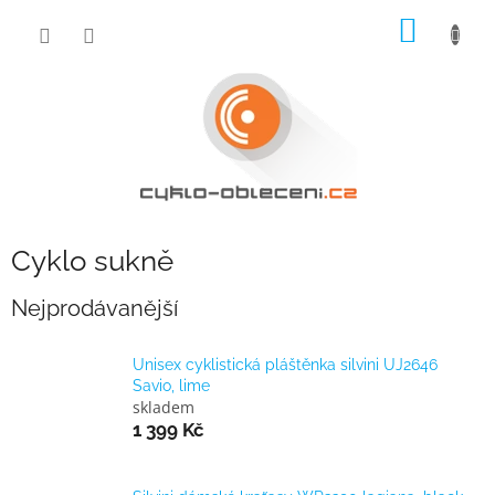
Přejít
NÁKUP
na
obsah
KOŠÍK
Cyklo sukně
Nejprodávanější
Unisex cyklistická pláštěnka silvini UJ2646
Savio, lime
skladem
1 399 Kč