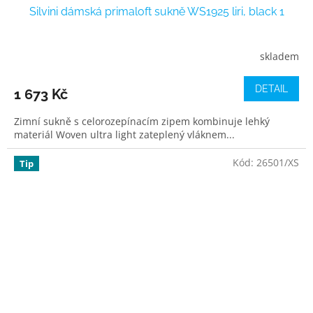
Silvini dámská primaloft sukně WS1925 liri, black 1
skladem
DETAIL
1 673 Kč
Zimní sukně s celorozepínacím zipem kombinuje lehký
materiál Woven ultra light zateplený vláknem...
Kód:
26501/XS
Tip