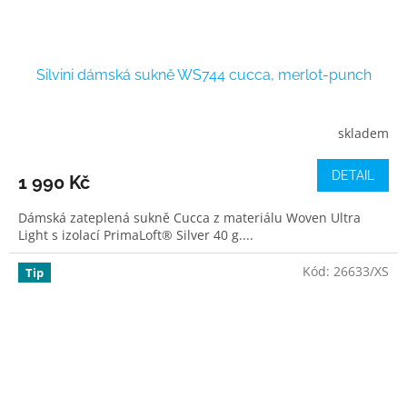
Silvini dámská sukně WS744 cucca, merlot-punch
skladem
DETAIL
1 990 Kč
Dámská zateplená sukně Cucca z materiálu Woven Ultra
Light s izolací PrimaLoft® Silver 40 g....
Kód:
26633/XS
Tip