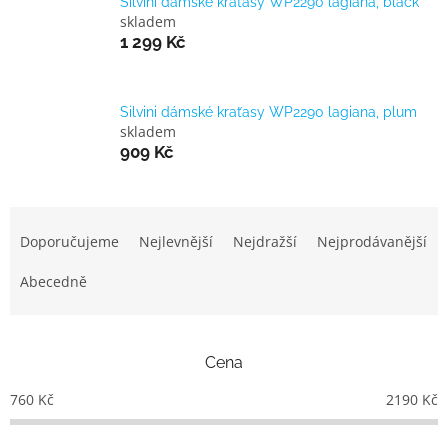
Silvini dámské kraťasy WP2290 lagiana, black
skladem
1 299 Kč
Silvini dámské kraťasy WP2290 lagiana, plum
skladem
909 Kč
Ř
a
Doporučujeme
Nejlevnější
Nejdražší
Nejprodávanější
z
e
Abecedně
n
í
p
Cena
r
o
760
Kč
2190
Kč
d
u