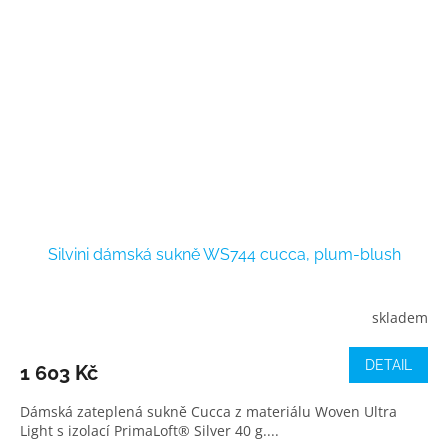
Silvini dámská sukně WS744 cucca, plum-blush
skladem
DETAIL
1 603 Kč
Dámská zateplená sukně Cucca z materiálu Woven Ultra
Light s izolací PrimaLoft® Silver 40 g....