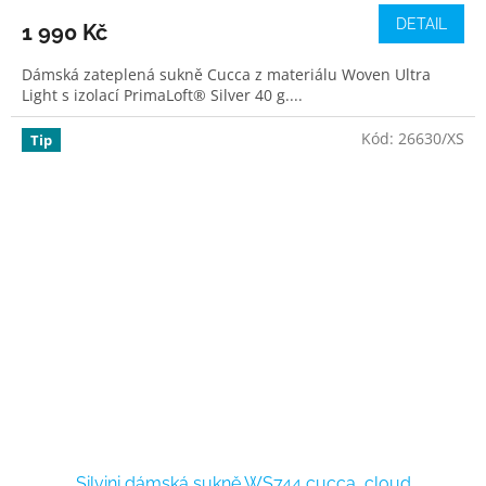
DETAIL
1 990 Kč
Dámská zateplená sukně Cucca z materiálu Woven Ultra
Light s izolací PrimaLoft® Silver 40 g....
Kód:
26630/XS
Tip
Silvini dámská sukně WS744 cucca, cloud