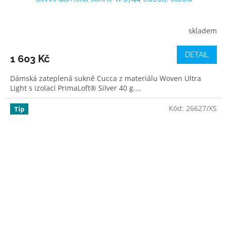
skladem
DETAIL
1 603 Kč
Dámská zateplená sukně Cucca z materiálu Woven Ultra
Light s izolací PrimaLoft® Silver 40 g....
Kód:
26627/XS
Tip