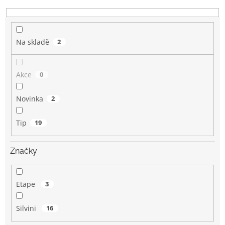
k
t
ů
Na skladě
2
Akce
0
Novinka
2
Tip
19
Značky
Etape
3
Silvini
16