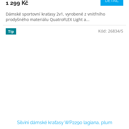
DETAIL
1 299 Kč
Dámské sportovní kraťasy 2v1, vyrobené z vnitřního
prodyšného materiálu QuatroFLEX Light a...
Kód:
26834/S
Tip
Silvini dámské kraťasy WP2290 lagiana, plum