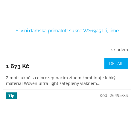
Silvini dámská primaloft sukně WS1925 liri, lime
skladem
DETAIL
1 673 Kč
Zimní sukně s celorozepínacím zipem kombinuje lehký
materiál Woven ultra light zateplený vláknem...
Kód:
26495/XS
Tip