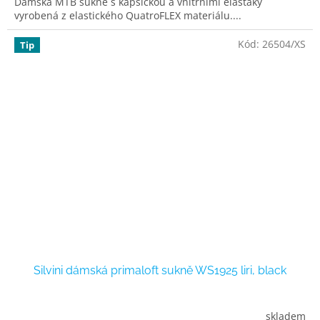
Dámská MTB sukně s kapsičkou a vnitřními elasťáky
vyrobená z elastického QuatroFLEX materiálu....
Kód:
26504/XS
Tip
Silvini dámská primaloft sukně WS1925 liri, black
skladem