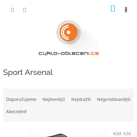
Přejít
NÁKUP
na
obsah
KOŠÍK
Sport Arsenal
Ř
a
Doporučujeme
Nejlevnější
Nejdražší
Nejprodávanější
z
e
Abecedně
n
í
V
p
Kód:
630