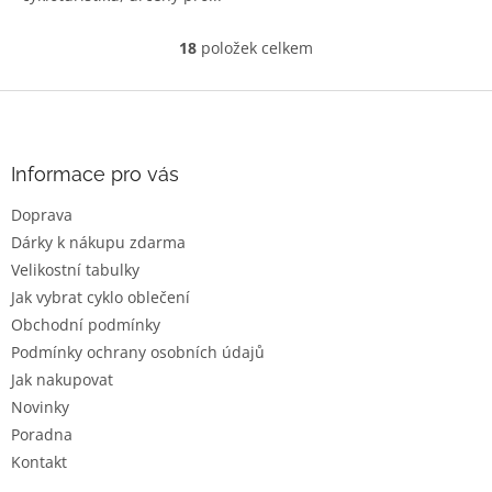
18
položek celkem
O
v
l
Z
á
á
d
p
a
a
Informace pro vás
c
t
í
Doprava
í
p
Dárky k nákupu zdarma
r
v
Velikostní tabulky
k
Jak vybrat cyklo oblečení
y
Obchodní podmínky
v
ý
Podmínky ochrany osobních údajů
p
Jak nakupovat
i
Novinky
s
u
Poradna
Kontakt