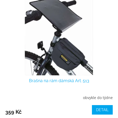
ý
r
p
o
i
d
s
u
p
k
r
t
o
ů
d
u
k
t
ů
Brašna na rám dámská Art. 513
obvykle do týdne
DETAIL
359 Kč