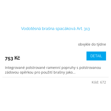
Vodotěsná brašna spacáková Art. 313
obvykle do týdne
DETAIL
753 Kč
Integrované polstrované ramenní popruhy s polstrovanou
zádovou opěrkou pro použití brašny jako...
Kód:
672