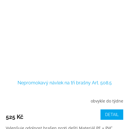
Nepromokavý návlek na tři brašny Art. 508.5
obvykle do týdne
DETAIL
525 Kč
Vylepšuje odolnost brašen proti dešti Materiál PE + PVC