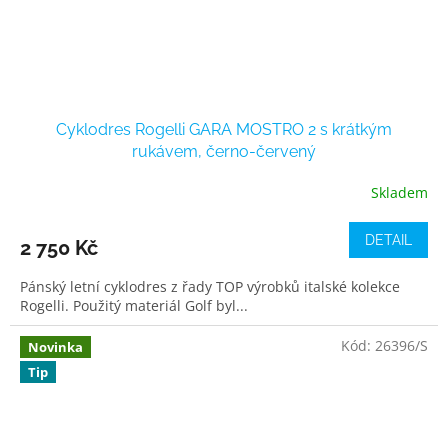
Cyklodres Rogelli GARA MOSTRO 2 s krátkým
rukávem, černo-červený
Skladem
DETAIL
2 750 Kč
Pánský letní cyklodres z řady TOP výrobků italské kolekce
Rogelli. Použitý materiál Golf byl...
Kód:
26396/S
Novinka
Tip