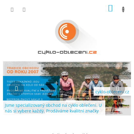
Přejít
NÁKUP
na
obsah
KOŠÍK
N
Předchozí
Násl
E
J
V
cyklo-obleceni.cz
Ě
Jsme specializovaný obchod na cyklo oblečení. U
T
nás si vybere každý. Prodáváme kvalitní značky
Š
Í
E