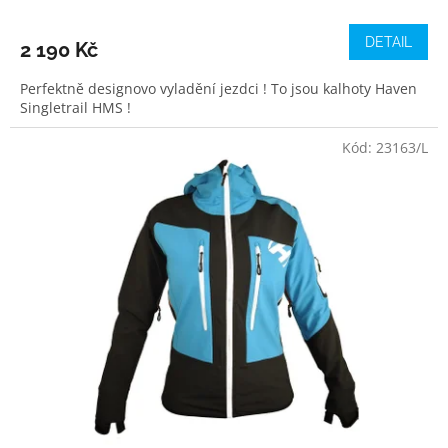
K
DETAIL
L
2 190 Kč
O
Perfektně designovo vyladění jezdci ! To jsou kalhoty Haven
O
Singletrail HMS !
B
Kód:
23163/L
L
E
Č
E
N
Í
!