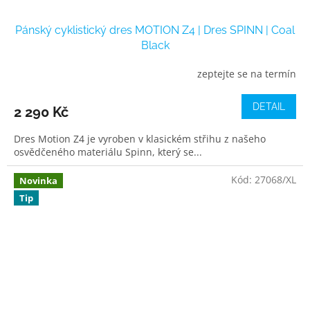
Pánský cyklistický dres MOTION Z4 | Dres SPINN | Coal
Black
zeptejte se na termín
DETAIL
2 290 Kč
Dres Motion Z4 je vyroben v klasickém střihu z našeho
osvědčeného materiálu Spinn, který se...
Kód:
27068/XL
Novinka
Tip