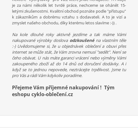
je za námi několik let tvrdé práce, nechceme se ohánět 15-
letými zkušenostmi. Kvalitní obchod poznáte podle "přístupu"
k zákazníkům a dobrému vztahu s dodavateli. A to je vizí a
zmyslet našeho obchodu, díky kterému letos slavíme :-)) .
Na kole dlouhé roky aktivně jezdíme a tak máme Vámi
nakupované výrobky doslova
odzkoušené
na vlastním těle
:-) Uvědomujeme si, že u objednávek oblečení a obuvi přes
internet se může stát, že Vám zrovna nemusí "sedět". Není se
čeho obávat. U nás máte garanci vrácení nebo výměny Vámi
zakoupeného zboží až do 14 dnů od doručení dodávky. A i
když se to jednou nepovede, neztrácejte trpělivost. Jsme tu
pro Vás a rádi Vám kdykoliv poradíme.
Přejeme Vám příjemné nakupování ! T
ým
eshopu cyklo-oblečení.cz
Z
á