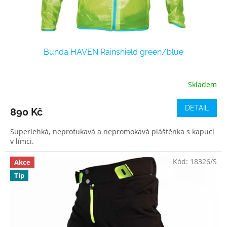
Bunda HAVEN Rainshield green/blue
Skladem
DETAIL
890 Kč
Superlehká, neprofukavá a nepromokavá pláštěnka s kapucí
v límci.
Kód:
18326/S
Akce
Tip