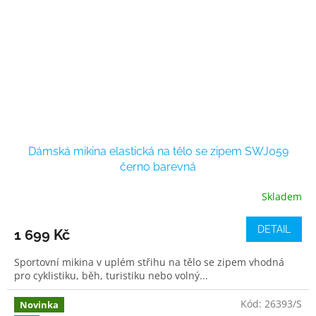
Dámská mikina elastická na tělo se zipem SWJ059
černo barevná
Skladem
DETAIL
1 699 Kč
Sportovní mikina v uplém střihu na tělo se zipem vhodná
pro cyklistiku, běh, turistiku nebo volný...
Kód:
26393/S
Novinka