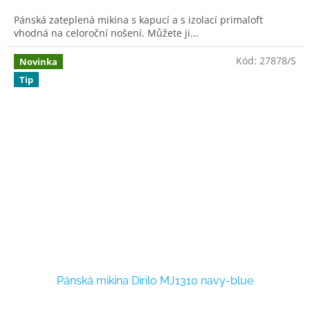
Pánská zateplená mikina s kapucí a s izolací primaloft
vhodná na celoroční nošení. Můžete ji...
Kód:
27878/S
Novinka
Tip
Pánská mikina Dirilo MJ1310 navy-blue