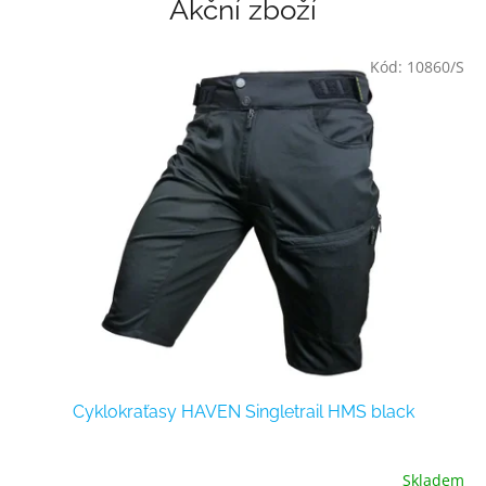
Akční zboží
S
H
Kód:
10860/S
O
P
Z
A
M
Ě
Ř
E
N
Ý
N
Cyklokraťasy HAVEN Singletrail HMS black
A
C
Y
Skladem