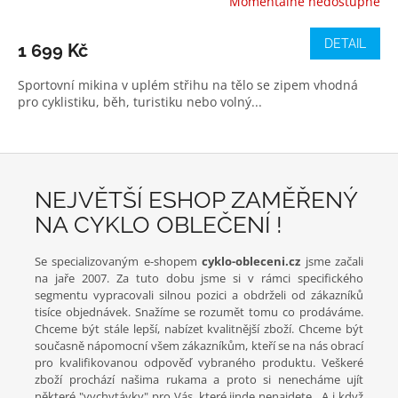
Momentálně nedostupné
DETAIL
1 699 Kč
Sportovní mikina v uplém střihu na tělo se zipem vhodná
pro cyklistiku, běh, turistiku nebo volný...
NEJVĚTŠÍ ESHOP ZAMĚŘENÝ
NA CYKLO OBLEČENÍ !
Se specializovaným e-shopem
cyklo-obleceni.cz
jsme začali
na jaře 2007. Za tuto dobu jsme si v rámci specifického
segmentu vypracovali silnou pozici a obdrželi od zákazníků
tisíce objednávek. Snažíme se rozumět tomu co prodáváme.
Chceme být stále lepší, nabízet kvalitnější zboží. Chceme být
současně nápomocní všem zákazníkům, kteří se na nás obrací
pro kvalifikovanou odpověď vybraného produktu. Veškeré
zboží prochází našima rukama a proto si nenecháme ujít
některé "vychytávky" pro Vás, které jinde nenajdete. A i když