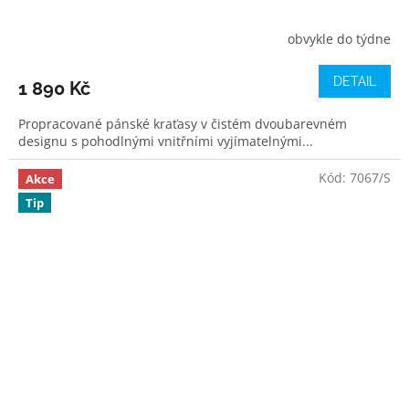
obvykle do týdne
DETAIL
1 890 Kč
Propracované pánské kraťasy v čistém dvoubarevném
designu s pohodlnými vnitřními vyjímatelnými...
Kód:
7067/S
Akce
Tip