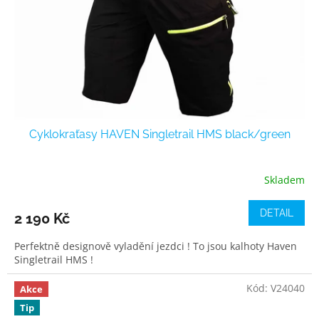
Cyklokraťasy HAVEN Singletrail HMS black/green
Skladem
DETAIL
2 190 Kč
Perfektně designově vyladění jezdci ! To jsou kalhoty Haven
Singletrail HMS !
Kód:
V24040
Akce
Tip