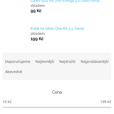
Lahev 500 ml One Energy 5.0, bílá/černá
skladem
99 Kč
Košík na lahev One Kit 5.1, černá
skladem
199 Kč
Ř
a
Doporučujeme
Nejlevnější
Nejdražší
Nejprodávanější
z
e
Abecedně
n
í
p
Cena
r
o
10
Kč
199
Kč
d
u