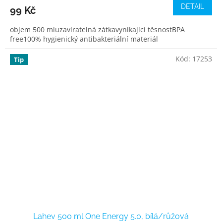
DETAIL
99 Kč
objem 500 mluzavíratelná zátkavynikající těsnostBPA
free100% hygienický antibakteriální materiál
Kód:
17253
Tip
Lahev 500 ml One Energy 5.0, bílá/růžová