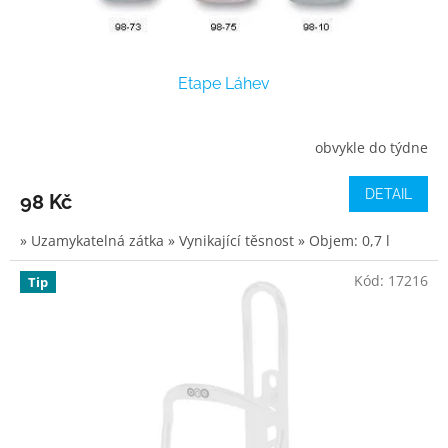
Etape Láhev
obvykle do týdne
DETAIL
98 Kč
» Uzamykatelná zátka » Vynikající těsnost » Objem: 0,7 l
Kód:
17216
Tip