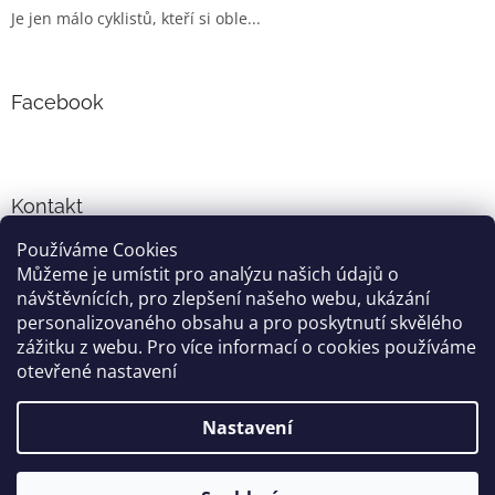
Je jen málo cyklistů, kteří si oble...
Facebook
Kontakt
Používáme Cookies
info
@
cyklo-obleceni.cz
Můžeme je umístit pro analýzu našich údajů o
+420777081700
návštěvnících, pro zlepšení našeho webu, ukázání
jsme na facebooku
personalizovaného obsahu a pro poskytnutí skvělého
zážitku z webu. Pro více informací o cookies používáme
otevřené nastavení
Vytvořil Shoptet
Nastavení
Copyright 2026
cyklo-obleceni.cz
. Všechna práva vyhrazena.