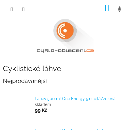
Přejít
NÁKUP
na
obsah
KOŠÍK
Cyklistické láhve
Nejprodávanější
Lahev 500 ml One Energy 5.0, bílá/zelená
skladem
99 Kč