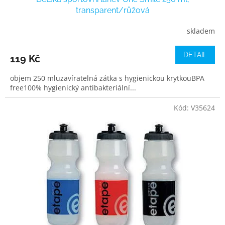
transparent/růžová
skladem
DETAIL
119 Kč
objem 250 mluzavíratelná zátka s hygienickou krytkouBPA
free100% hygienický antibakteriální...
Kód:
V35624