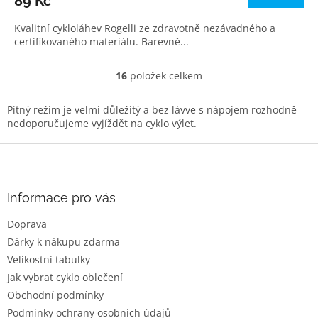
89 Kč
Kvalitní cykloláhev Rogelli ze zdravotně nezávadného a
certifikovaného materiálu. Barevně...
16
položek celkem
O
v
l
Pitný režim je velmi důležitý a bez lávve s nápojem rozhodně
á
nedoporučujeme vyjíždět na cyklo výlet.
d
a
Z
c
á
í
p
p
a
Informace pro vás
r
t
v
Doprava
í
k
Dárky k nákupu zdarma
y
v
Velikostní tabulky
ý
Jak vybrat cyklo oblečení
p
Obchodní podmínky
i
s
Podmínky ochrany osobních údajů