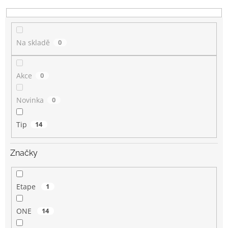
k
t
ů
Na skladě
0
Akce
0
Novinka
0
Tip
14
Značky
Etape
1
ONE
14