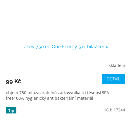
Lahev 750 ml One Energy 5.0, bílá/černá
skladem
DETAIL
99 Kč
objem 750 mluzavíratelná zátkavynikající těsnostBPA
free100% hygienický antibakteriální materiál
Kód:
17244
Tip