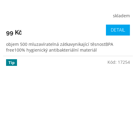
skladem
DETAIL
99 Kč
objem 500 mluzavíratelná zátkavynikající těsnostBPA
free100% hygienický antibakteriální materiál
Kód:
17254
Tip