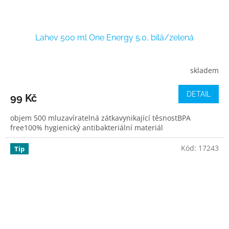
Lahev 500 ml One Energy 5.0, bílá/zelená
skladem
DETAIL
99 Kč
objem 500 mluzavíratelná zátkavynikající těsnostBPA
free100% hygienický antibakteriální materiál
Kód:
17243
Tip