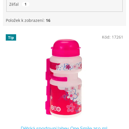
Zéfal
1
Položek k zobrazení:
16
V
Kód:
17261
Tip
ý
p
i
s
p
r
o
d
u
k
t
ů
Dětská sportovní lahev One Smile 250 ml,