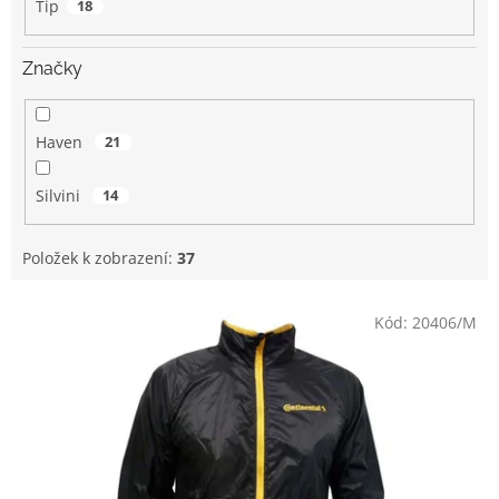
Tip
18
Značky
Haven
21
Silvini
14
Položek k zobrazení:
37
V
Kód:
20406/M
ý
p
i
s
p
r
o