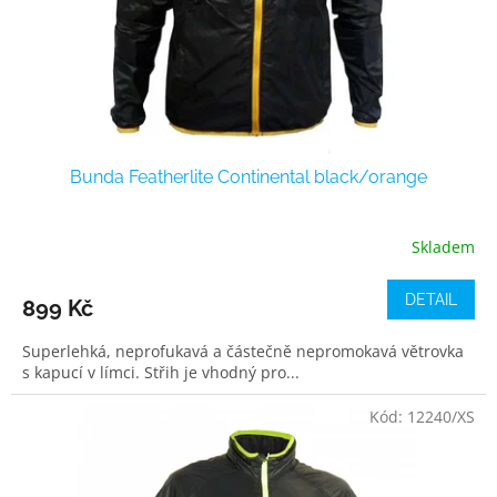
d
u
k
t
ů
Bunda Featherlite Continental black/orange
Skladem
DETAIL
899 Kč
Superlehká, neprofukavá a částečně nepromokavá větrovka
s kapucí v límci. Střih je vhodný pro...
Kód:
12240/XS