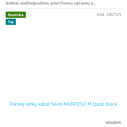
lesklou voděodpudivou povrchovou úpravou a...
Kód:
23673/S
Novinka
Tip
Pánský lehký kabát Silvini MONTESO MJ2108, black
skladem