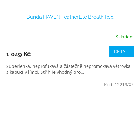
Bunda HAVEN FeatherLite Breath Red
Skladem
DETAIL
1 049 Kč
Superlehká, neprofukavá a částečně nepromokavá větrovka
s kapucí v límci. Střih je vhodný pro...
Kód:
12219/XS