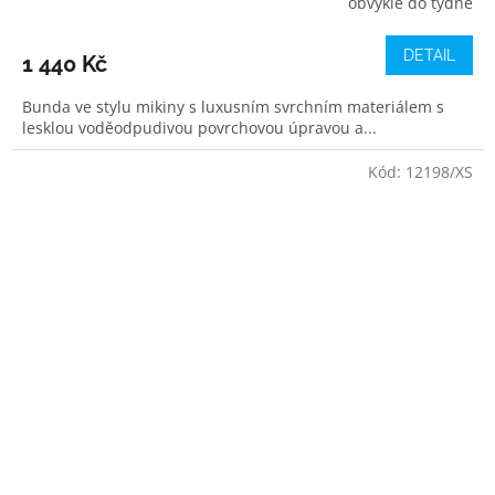
obvykle do týdne
DETAIL
1 440 Kč
Bunda ve stylu mikiny s luxusním svrchním materiálem s
lesklou voděodpudivou povrchovou úpravou a...
Kód:
12198/XS