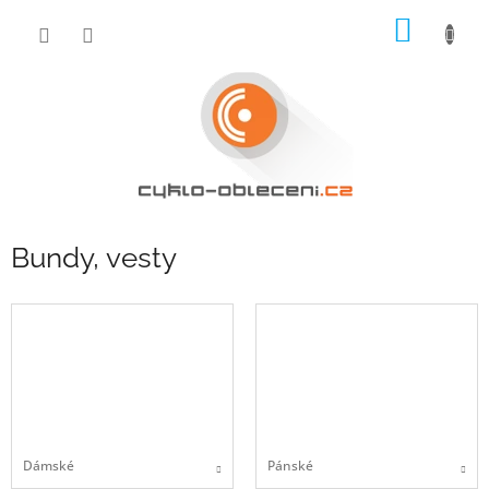
Přejít
NÁKUP
na
obsah
KOŠÍK
Bundy, vesty
Dámské
Pánské