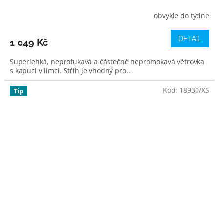
obvykle do týdne
DETAIL
1 049 Kč
Superlehká, neprofukavá a částečně nepromokavá větrovka
s kapucí v límci. Střih je vhodný pro...
Kód:
18930/XS
Tip