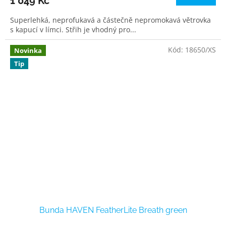
1 049 Kč
Superlehká, neprofukavá a částečně nepromokavá větrovka
s kapucí v límci. Střih je vhodný pro...
Kód:
18650/XS
Novinka
Tip
Bunda HAVEN FeatherLite Breath green