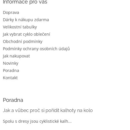
a
Informace pro vás
r
t
v
Doprava
í
k
Dárky k nákupu zdarma
y
v
Velikostní tabulky
ý
Jak vybrat cyklo oblečení
p
Obchodní podmínky
i
s
Podmínky ochrany osobních údajů
u
Jak nakupovat
Novinky
Poradna
Kontakt
Poradna
Jak a vůbec proč si pořídit kalhoty na kolo
Spolu s dresy jsou cyklistické kalh...