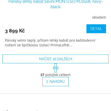
Pánský lehký kabát Silvini MONTESO MJ2108, navy-
black
skladem
DETAIL
3 899 Kč
Pánský velmi teplý, přitom lehký kabát pro každodenní
nošení se špičkovou izolací PrimaLoft®...
NAČÍST 16 DALŠÍCH
S
1
2
t
O
r
37
položek celkem
v
á
l
NAHORU
n
á
k
o
d
v
Z
a
á
c
á
n
í
p
í
p