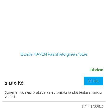
Bunda HAVEN Rainshield green/blue
Skladem
DETAIL
1 190 Kč
Superlehká, neprofukavá a nepromokavá pláštěnka s kapucí
v límci.
Kód:
12225/S