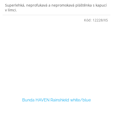
Superlehká, neprofukavá a nepromokavá pláštěnka s kapucí
v límci.
Kód:
12228/XS
Bunda HAVEN Rainshield white/blue