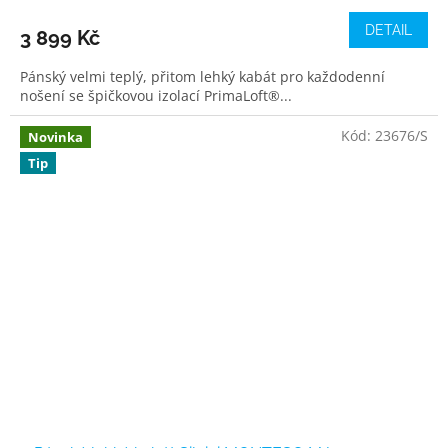
DETAIL
3 899 Kč
Pánský velmi teplý, přitom lehký kabát pro každodenní
nošení se špičkovou izolací PrimaLoft®...
Kód:
23676/S
Novinka
Tip