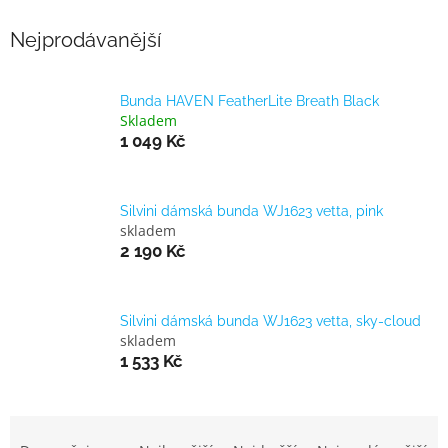
Nejprodávanější
Bunda HAVEN FeatherLite Breath Black
Skladem
1 049 Kč
Silvini dámská bunda WJ1623 vetta, pink
skladem
2 190 Kč
Silvini dámská bunda WJ1623 vetta, sky-cloud
skladem
1 533 Kč
Ř