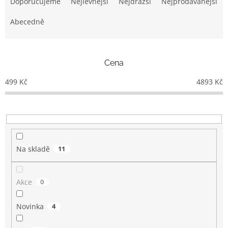
a
Doporučujeme
Nejlevnější
Nejdražší
Nejprodávanější
z
e
Abecedně
n
í
p
Cena
r
o
499
Kč
4893
Kč
d
u
k
t
ů
Na skladě
11
Akce
0
Novinka
4