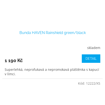
Bunda HAVEN Rainshield green/black
skladem
DETAIL
1 190 Kč
Superlehká, neprofukavá a nepromokavá pláštěnka s kapucí
v límci.
Kód:
12222/XS