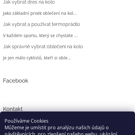
Jak vybrat dres na kolo
Jako základní prvek oblečení na kol...
Jak vybrat a používat termoprádlo
V každém sportu, který se chystáte ...
Jak správně vybrat oblečení na kolo
Je jen málo cyklistů, kteří si oble...
Facebook
Kontakt
Používáme Cookies
info
@
cyklo-obleceni.cz
Můžeme je umístit pro analýzu našich údajů o
+420777081700
návštěvnících, pro zlepšení našeho webu, ukázání