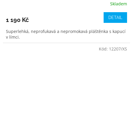
Skladem
DETAIL
1 190 Kč
Superlehká, neprofukavá a nepromokavá pláštěnka s kapucí
v límci.
Kód:
12207/XS