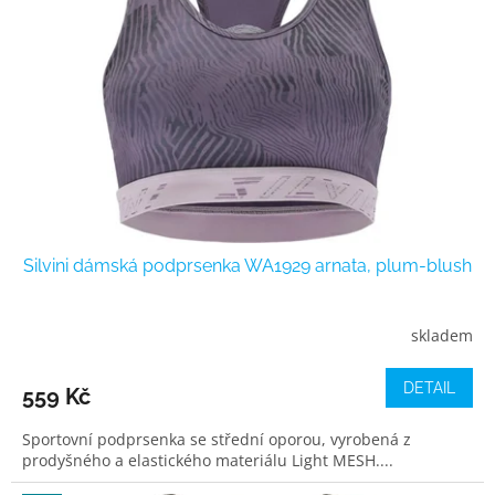
s
p
r
o
d
u
k
t
ů
Silvini dámská podprsenka WA1929 arnata, plum-blush
skladem
DETAIL
559 Kč
Sportovní podprsenka se střední oporou, vyrobená z
prodyšného a elastického materiálu Light MESH....