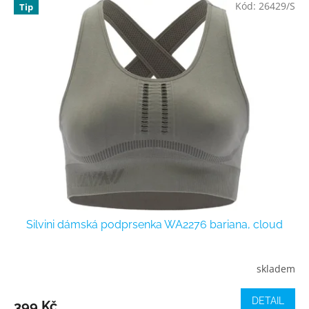
Kód:
26429/S
Tip
Silvini dámská podprsenka WA2276 bariana, cloud
skladem
DETAIL
399 Kč