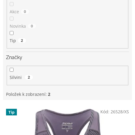
Akce
0
Novinka
0
Tip
2
Značky
Silvini
2
Položek k zobrazení:
2
V
Kód:
26528/XS
Tip
ý
p
i