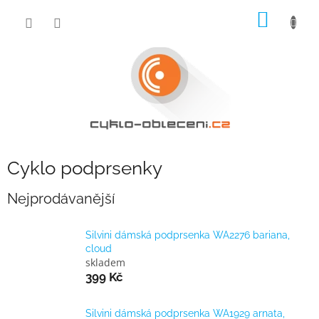
Přejít
NÁKUP
na
obsah
KOŠÍK
Cyklo podprsenky
Nejprodávanější
Silvini dámská podprsenka WA2276 bariana,
cloud
skladem
399 Kč
Silvini dámská podprsenka WA1929 arnata,