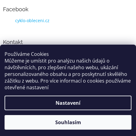
Facebook
cyklo-obleceni.cz
Kontakt
Používáme Cookies
info
@
cyklo-obleceni.cz
Můžeme je umístit pro analýzu našich údajů o
+420777081700
návštěvnících, pro zlepšení našeho webu, ukázání
jsme na facebooku
personalizovaného obsahu a pro poskytnutí skvělého
zážitku z webu. Pro více informací o cookies používáme
otevřené nastavení
Vytvořil Shoptet
Nastavení
Copyright 2026
cyklo-obleceni.cz
. Všechna práva vyhrazena.
Souhlasím
Grafika a úprava šablóny
Milan Markovič