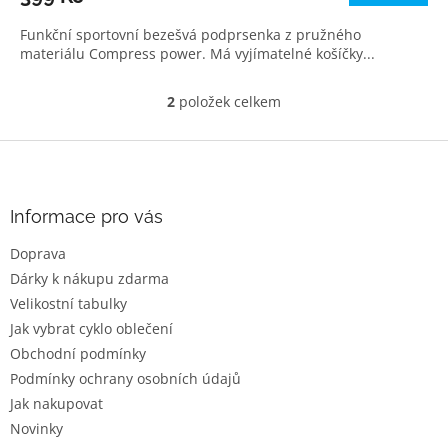
Funkční sportovní bezešvá podprsenka z pružného
materiálu Compress power. Má vyjímatelné košíčky...
2
položek celkem
O
v
l
Z
á
á
d
p
a
a
Informace pro vás
c
t
í
Doprava
í
p
Dárky k nákupu zdarma
r
v
Velikostní tabulky
k
Jak vybrat cyklo oblečení
y
Obchodní podmínky
v
ý
Podmínky ochrany osobních údajů
p
Jak nakupovat
i
Novinky
s