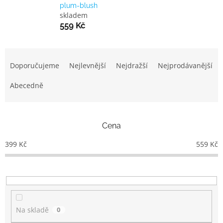
plum-blush
skladem
559 Kč
Ř
a
Doporučujeme
Nejlevnější
Nejdražší
Nejprodávanější
z
e
Abecedně
n
í
p
Cena
r
o
399
Kč
559
Kč
d
u
k
t
ů
Na skladě
0