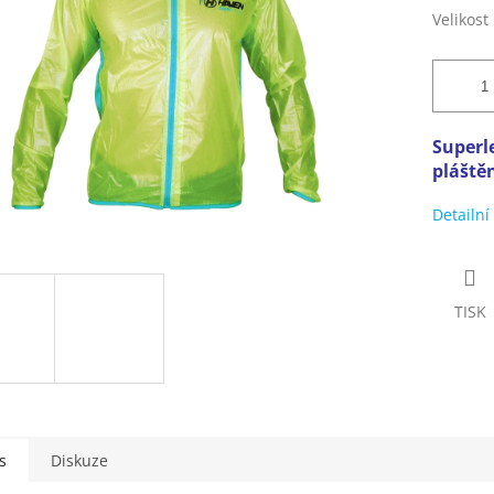
Velikost
Superl
pláštěn
Detailní
TISK
s
Diskuze