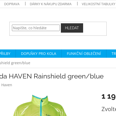
DOPRAVA
DÁRKY K NÁKUPU ZDARMA
VELIKOSTNÍ TABULKY
HLEDAT
PŘILBY
DOPLŇKY PRO KOLA
FUNKČNÍ OBLEČENÍ
TR
hield green/blue
da HAVEN Rainshield green/blue
:
Haven
1 1
Měrná
Zvolt
cena: