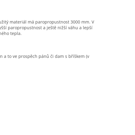
oužitý materiál má paropropustnost 3000 mm. V
šší paropropustnost a ještě nižší váhu a lepší
ného tepla.
něn a to ve prospěch pánů či dam s bříškem (v