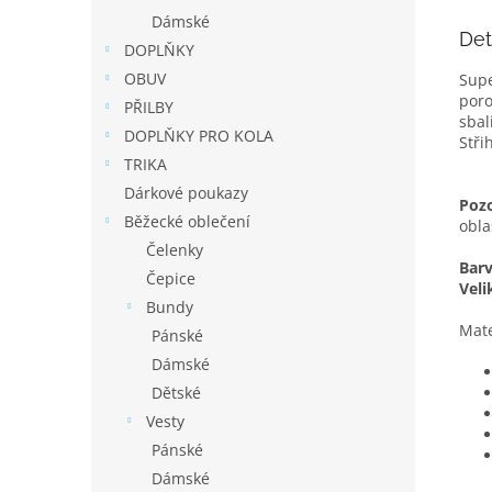
Dámské
Det
DOPLŇKY
OBUV
Supe
poro
PŘILBY
sbal
DOPLŇKY PRO KOLA
Stři
TRIKA
Dárkové poukazy
Pozo
Běžecké oblečení
obla
Čelenky
Bar
Čepice
Veli
Bundy
Mate
Pánské
Dámské
Dětské
Vesty
Pánské
Dámské