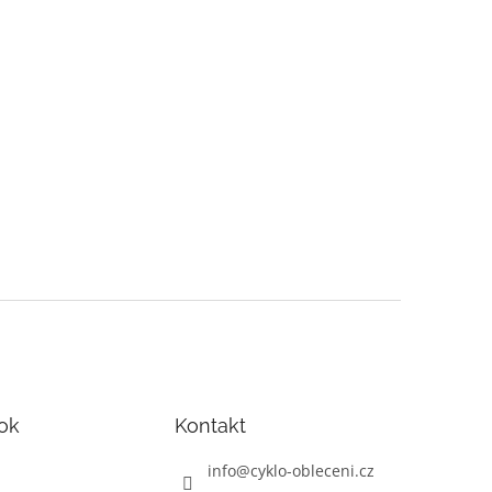
ok
Kontakt
info
@
cyklo-obleceni.cz