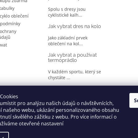
ákupu zdarma
 tabulky
Spolu s dresy jsou
cyklistické kalh...
 cyklo oblečení
 podmínky
Jak vybrat dres na kolo
ochrany
údajů
Jako základní prvek
oblečení na kol...
ovat
Jak vybrat a používat
termoprádlo
V každém sportu, který se
chystáte ...
Jak správně vybrat
oblečení na kolo
Cookies
S
místit pro analýzu našich údajů o návštěvnících,
Je jen málo cyklistů, kteří si
ní našeho webu, ukázání personalizovaného obsahu
oble...
tnutí skvělého zážitku z webu. Pro více informací o
užíváme otevřené nastavení
yhrazena.