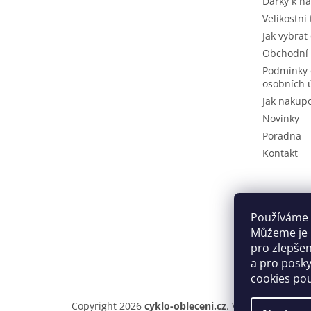
Dárky k n
Velikostní
Jak vybrat
Obchodní
Podmínky 
osobních 
Jak nakup
Novinky
Poradna
Kontakt
Používáme 
Můžeme je u
pro zlepše
a pro posky
cookies po
Copyright 2026
cyklo-obleceni.cz
. Všechna práva v