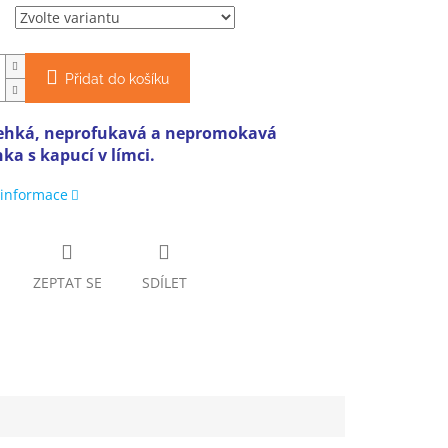
Přidat do košíku
ehká, neprofukavá a nepromokavá
ka s kapucí v límci.
 informace
ZEPTAT SE
SDÍLET