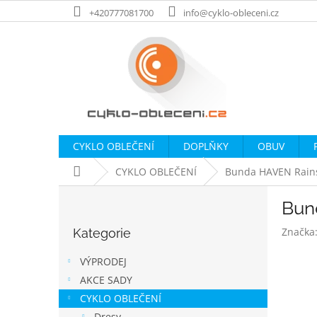
Přejít
+420777081700
info@cyklo-obleceni.cz
na
obsah
CYKLO OBLEČENÍ
DOPLŇKY
OBUV
Domů
CYKLO OBLEČENÍ
Bunda HAVEN Rains
P
Bun
o
Přeskočit
s
Značka
Kategorie
kategorie
t
r
VÝPRODEJ
a
AKCE SADY
n
CYKLO OBLEČENÍ
n
Dresy