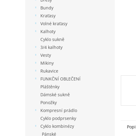
í
p
Bundy
a
Kraťasy
n
Volné kraťasy
e
Kalhoty
l
Cyklo sukně
3/4 kalhoty
Vesty
Mikiny
Rukavice
FUNKČNÍ OBLEČENÍ
Pláštěnky
Dámské sukně
Ponožky
Kompresní prádlo
Cyklo podprsenky
Cyklo kombinézy
Popi
Pánské