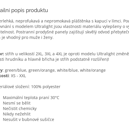
ailní popis produktu
rlehká, neprofukavá a nepromokavá pláštěnka s kapucí v límci. P
vnání s modelem Ultralight jsou vlastnosti materiálu vylepšeny o vy
itelnost. Postranní prodyšné panely zajištují skvělý odvod přebyteč
h je vhodný pro muže i ženy.
r:
střih u velikostí 2XL, 3XL a 4XL je oproti modelu Ultralight změ
sti hrudníku a hlavně břicha je střih podstatně rozšířen)!
vy
: green/blue, green/orange, white/blue, white/orange
kosti
: XS - XXL
riálové složení: 100% polyester
Maximální teplota praní 30°C
Nesmí se bělit
Nečistit chemicky
Nikdy nežehlit
Nesušit v bubnové sušičce