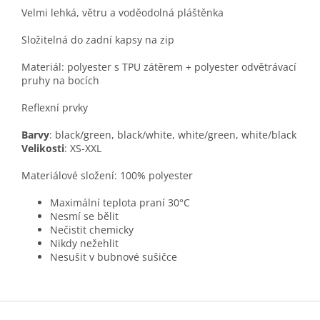
Velmi lehká, větru a voděodolná pláštěnka
Složitelná do zadní kapsy na zip
Materiál: polyester s TPU zátěrem + polyester odvětrávací
pruhy na bocích
Reflexní prvky
Barvy
: black/green, black/white, white/green, white/black
Velikosti
: XS-XXL
Materiálové složení: 100% polyester
Maximální teplota praní 30°C
Nesmí se bělit
Nečistit chemicky
Nikdy nežehlit
Nesušit v bubnové sušičce
Z