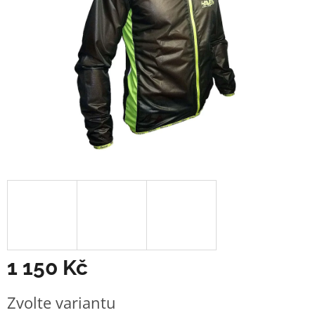
1 150 Kč
Měrná
Zvolte variantu
cena: