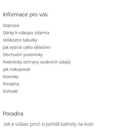
á
p
a
Informace pro vás
t
Doprava
í
Dárky k nákupu zdarma
Velikostní tabulky
Jak vybrat cyklo oblečení
Obchodní podmínky
Podmínky ochrany osobních údajů
Jak nakupovat
Novinky
Poradna
Kontakt
Poradna
Jak a vůbec proč si pořídit kalhoty na kolo