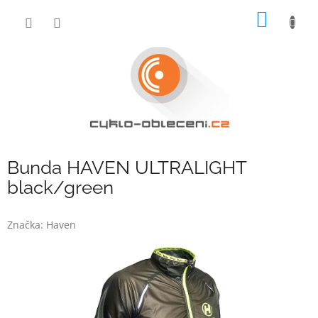
Přejít
NÁKUP
na
obsah
KOŠÍK
Bunda HAVEN ULTRALIGHT
black/green
Značka:
Haven