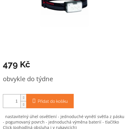
479 Kč
Měrná
obvykle do týdne
cena:
Přidat do košíku
nastavitelný úhel osvětlení - jednoduché vynětí světla z pásku
- pogumovaný povrch - jednoduchá výměna baterií - tlačítko
Click (pohodlná obsluha i v rukavicích)