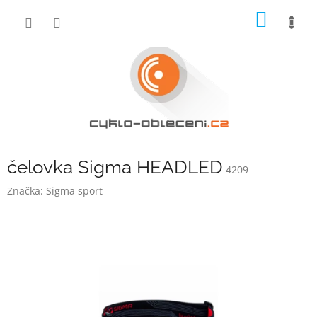
Přejít
NÁKUP
na
obsah
KOŠÍK
čelovka Sigma HEADLED
4209
Značka:
Sigma sport