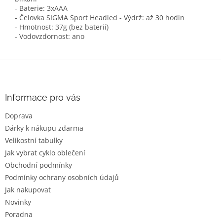
- Baterie: 3xAAA
- Čelovka SIGMA Sport Headled - Výdrž: až 30 hodin
- Hmotnost: 37g (bez baterií)
- Vodovzdornost: ano
Z
á
p
a
Informace pro vás
t
Doprava
í
Dárky k nákupu zdarma
Velikostní tabulky
Jak vybrat cyklo oblečení
Obchodní podmínky
Podmínky ochrany osobních údajů
Jak nakupovat
Novinky
Poradna