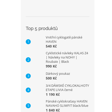
Top 5 produktů
Vnitřní cyklogatě pánské
HAVEN
540 Kč
Cyklistické návleky KALAS Z4
| Návleky na NOHY |
Roubaix | Black
990 Kč
Dárkový poukaz
500 Kč
3/4 DÁMSKÉ CYKLOKALHOTY
ETAPE LIVIA černé
1 190 Kč
Pánské cyklokraťasy HAVEN
NAVAHO SLIMFIT black/blue
1 840 Kč