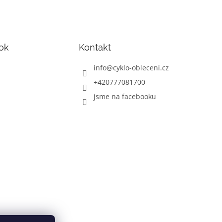
ok
Kontakt
info
@
cyklo-obleceni.cz
+420777081700
jsme na facebooku