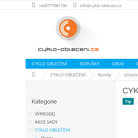
Přejít
+420777081700
info@cyklo-obleceni.cz
na
obsah
CYKLO OBLEČENÍ
DOPLŇKY
OBUV
Domů
CYKLO OBLEČENÍ
Bundy
Unisex
P
CYK
o
Přeskočit
s
Kategorie
kategorie
Tip
t
r
VÝPRODEJ
a
AKCE SADY
n
CYKLO OBLEČENÍ
n
Dresy