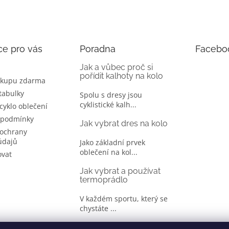
ce pro vás
Poradna
Facebo
Jak a vůbec proč si
pořídit kalhoty na kolo
ákupu zdarma
 tabulky
Spolu s dresy jsou
cyklistické kalh...
 cyklo oblečení
 podmínky
Jak vybrat dres na kolo
ochrany
údajů
Jako základní prvek
oblečení na kol...
ovat
Jak vybrat a používat
termoprádlo
V každém sportu, který se
chystáte ...
Jak správně vybrat