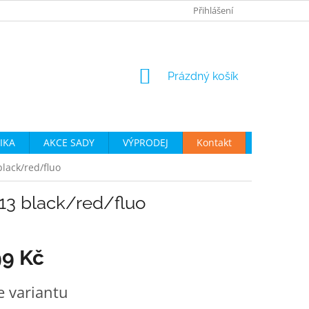
JAK VYBRAT CYKLO OBLEČENÍ
OBCHODNÍ PODMÍNKY
Přihlášení
P
NÁKUPNÍ
Prázdný košík
KOŠÍK
IKA
AKCE SADY
VÝPRODEJ
Kontakt
Moje obje
ack/red/fluo
 black/red/fluo
99 Kč
e variantu