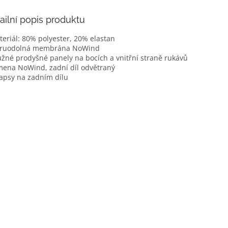
ailní popis produktu
teriál: 80% polyester, 20% elastan
ětruodolná membrána NoWind
užné prodyšné panely na bocích a vnitřní straně rukávů
mena NoWind, zadní díl odvětraný
kapsy na zadním dílu