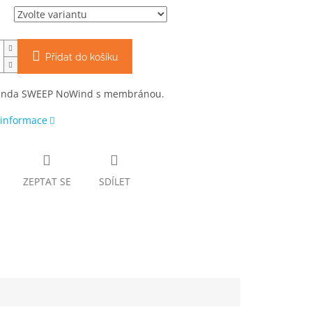
Přidat do košíku
unda SWEEP NoWind s membránou.
 informace
ZEPTAT SE
SDÍLET