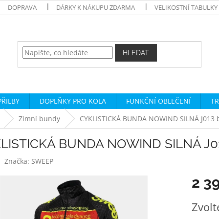
DOPRAVA
DÁRKY K NÁKUPU ZDARMA
VELIKOSTNÍ TABULKY
HLEDAT
PŘILBY
DOPLŇKY PRO KOLA
FUNKČNÍ OBLEČENÍ
TR
Zimní bundy
CYKLISTICKÁ BUNDA NOWIND SILNÁ J013 bl
LISTICKÁ BUNDA NOWIND SILNÁ J013
Značka:
SWEEP
2 3
Měrná
Zvolt
cena: