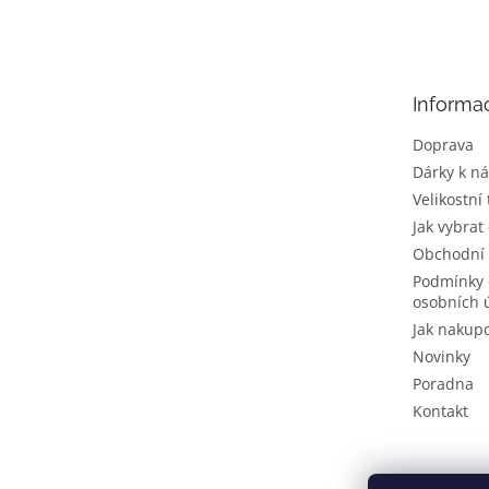
á
p
a
t
Informa
í
Doprava
Dárky k n
Velikostní
Jak vybrat
Obchodní
Podmínky 
osobních 
Jak nakup
Novinky
Poradna
Kontakt