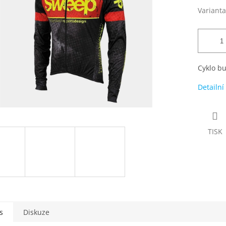
Varianta
Cyklo b
Detailní
TISK
s
Diskuze