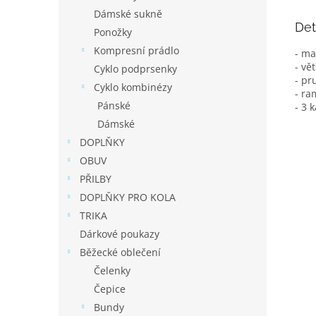
Dámské sukně
Det
Ponožky
Kompresní prádlo
- ma
- v
Cyklo podprsenky
- pr
Cyklo kombinézy
- ra
Pánské
- 3 
Dámské
DOPLŇKY
OBUV
PŘILBY
DOPLŇKY PRO KOLA
TRIKA
Dárkové poukazy
Běžecké oblečení
Čelenky
Čepice
Bundy