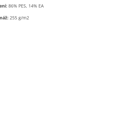
ení:
86% PES, 14% EA
máž:
255 g/m2