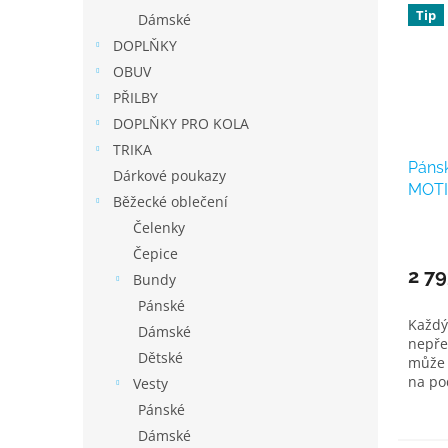
Tip
Dámské
DOPLŇKY
OBUV
PŘILBY
DOPLŇKY PRO KOLA
TRIKA
Pánsk
Dárkové poukazy
MOTI
Běžecké oblečení
Čelenky
Čepice
2 79
Bundy
Pánské
Každý 
Dámské
nepře
Dětské
může 
na po
Vesty
Pánské
Dámské