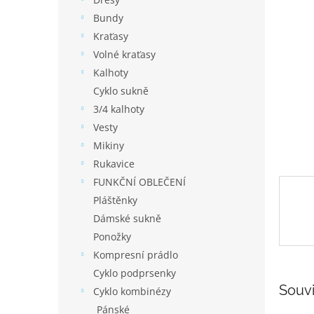
í
p
Bundy
a
Kraťasy
n
Volné kraťasy
e
Kalhoty
l
Cyklo sukně
3/4 kalhoty
Vesty
Mikiny
Rukavice
FUNKČNÍ OBLEČENÍ
Pláštěnky
Dámské sukně
Ponožky
Kompresní prádlo
Cyklo podprsenky
Souvi
Cyklo kombinézy
Pánské