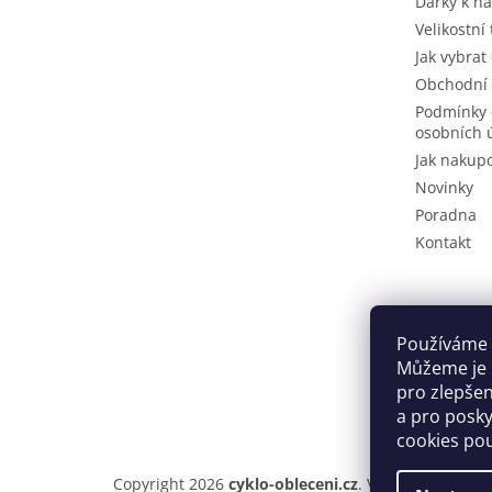
Dárky k n
Velikostní
Jak vybrat
Obchodní
Podmínky 
osobních 
Jak nakup
Novinky
Poradna
Kontakt
Používáme 
Můžeme je u
pro zlepše
a pro posky
cookies po
Copyright 2026
cyklo-obleceni.cz
. Všechna práva v