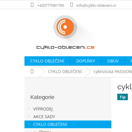
Přejít
+420777081700
info@cyklo-obleceni.cz
na
obsah
CYKLO OBLEČENÍ
DOPLŇKY
OBUV
Domů
CYKLO OBLEČENÍ
cyklistická PASSIO
P
cyk
o
Přeskočit
s
Kategorie
kategorie
Tip
t
r
VÝPRODEJ
a
AKCE SADY
n
CYKLO OBLEČENÍ
n
Dresy