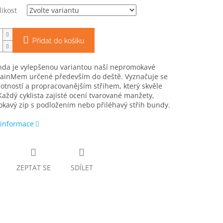
likost
Přidat do košíku
nda je vylepšenou variantou naší nepromokavé
ainMem určené především do deště. Vyznačuje se
otností a propracovanějším střihem, který skvěle
aždý cyklista zajisté ocení tvarované manžety,
kavý zip s podložením nebo přiléhavý střih bundy.
 informace
ZEPTAT SE
SDÍLET