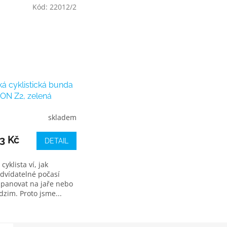
Kód:
22012/2
á cyklistická bunda
ON Z2, zelená
skladem
3 Kč
DETAIL
cyklista ví, jak
dvídatelné počasí
panovat na jaře nebo
dzim. Proto jsme...