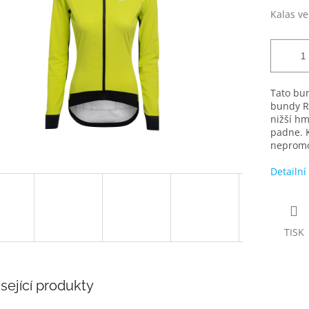
Kalas ve
Tato bu
bundy R
nižší hm
padne. K
nepromo
Detailní
TISK
sející produkty