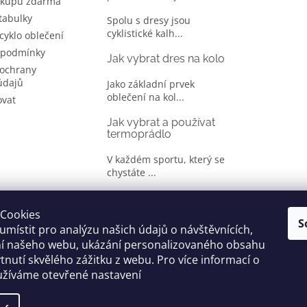
ákupu zdarma
 tabulky
Spolu s dresy jsou
cyklistické kalh...
 cyklo oblečení
 podmínky
Jak vybrat dres na kolo
ochrany
údajů
Jako základní prvek
oblečení na kol...
ovat
Jak vybrat a používat
termoprádlo
V každém sportu, který se
chystáte ...
Jak správně vybrat
oblečení na kolo
Cookies
S
místit pro analýzu našich údajů o návštěvnících,
Je jen málo cyklistů, kteří si
ní našeho webu, ukázání personalizovaného obsahu
oble...
tnutí skvělého zážitku z webu. Pro více informací o
užíváme otevřené nastavení
yhrazena.