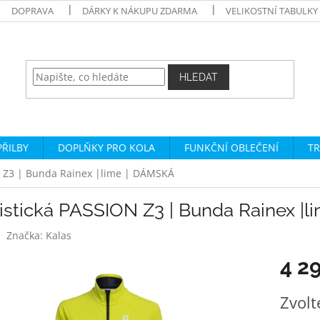
DOPRAVA
DÁRKY K NÁKUPU ZDARMA
VELIKOSTNÍ TABULKY
HLEDAT
PŘILBY
DOPLŇKY PRO KOLA
FUNKČNÍ OBLEČENÍ
TR
N Z3 | Bunda Rainex |lime | DÁMSKÁ
listická PASSION Z3 | Bunda Rainex |
Značka:
Kalas
4 2
Měrná
Zvolt
cena: