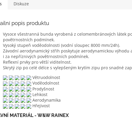
s
Diskuze
ailní popis produktu
Vysoce všestranná bunda vyrobená z celomembránových látek po
povětrnostních podmínek.
Vysoký stupeň voděodolnosti (vodní sloupec 8000 mm/24h).
Závodní aerodynamický střih poskytuje aerodynamickou výhodu a 
i za nepříznivých povětrnostních podmínek.
Reflexní prvky pro větší viditelnost.
Skrytý zip po celé délce s vylepšeným krytím zipu pro snadné za
Větruodolnost
Voděodolnost
Prodyšnost
Lehkost
Aerodynamika
Hřejivost
VNÍ MATERIÁL - W&W RAINEX