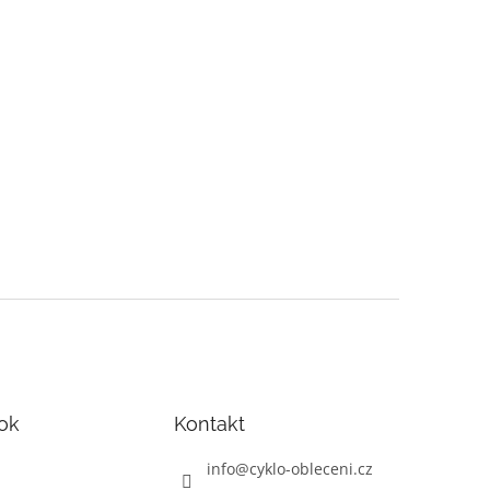
ok
Kontakt
info
@
cyklo-obleceni.cz