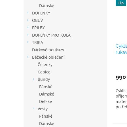
Tip
Dámské
DOPLŇKY
OBUV
PŘILBY
DOPLŇKY PRO KOLA
TRIKA
Cykli
Dárkové poukazy
rukav
Běžecké oblečení
čern
Čelenky
Čepice
990
Bundy
Pánské
Cyklis
Dámské
příje
mater
Dětské
potře
Vesty
Pánské
Dámské