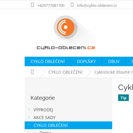
Přejít
+420777081700
info@cyklo-obleceni.cz
na
obsah
CYKLO OBLEČENÍ
DOPLŇKY
OBUV
Domů
CYKLO OBLEČENÍ
Cyklistické dlouhé 
P
Cykl
o
Přeskočit
s
Kategorie
kategorie
Tip
t
r
VÝPRODEJ
a
AKCE SADY
n
CYKLO OBLEČENÍ
n
Dresy