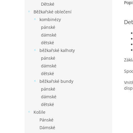
Popi
Dětské
Běžkařské oblečení
kombinézy
Det
pánské
dámské
dětské
běžkařské kalhoty
pánské
Zákl
dámské
Spod
dětské
běžkařské bundy
Vnit
disp
pánské
dámské
dětské
Košile
Pánské
Dámské