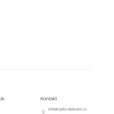
ok
Kontakt
info
@
cyklo-obleceni.cz