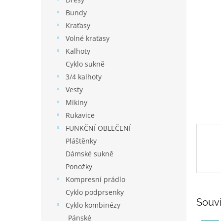
í
p
Bundy
a
Kraťasy
n
Volné kraťasy
e
Kalhoty
l
Cyklo sukně
3/4 kalhoty
Vesty
Mikiny
Rukavice
FUNKČNÍ OBLEČENÍ
Pláštěnky
Dámské sukně
Ponožky
Kompresní prádlo
Cyklo podprsenky
Souvi
Cyklo kombinézy
Pánské