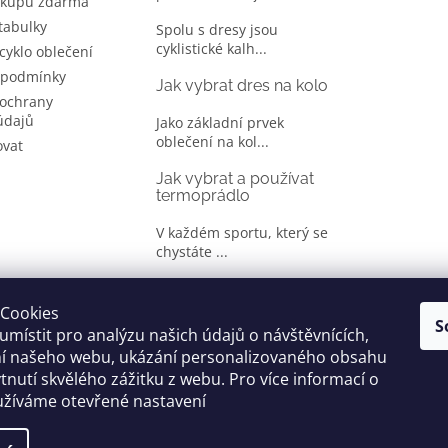
ákupu zdarma
 tabulky
Spolu s dresy jsou
cyklistické kalh...
 cyklo oblečení
 podmínky
Jak vybrat dres na kolo
ochrany
údajů
Jako základní prvek
oblečení na kol...
ovat
Jak vybrat a používat
termoprádlo
V každém sportu, který se
chystáte ...
Jak správně vybrat
oblečení na kolo
Cookies
S
místit pro analýzu našich údajů o návštěvnících,
Je jen málo cyklistů, kteří si
ní našeho webu, ukázání personalizovaného obsahu
oble...
tnutí skvělého zážitku z webu. Pro více informací o
užíváme otevřené nastavení
yhrazena.