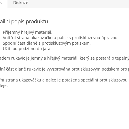
s
Diskuze
ailní popis produktu
Příjemný hřejivý materiál.
Vnitřní strana ukazováčku a palce s protiskluzovou úpravou.
Spodní část dlaně s protiskluzovým potiskem.
Užití od podzimu do jara.
adem rukavic je jemný a hřejivý materiál, který se postará o tepeln
ní část dlaně rukavic je vyvzorována protiskluzovým potiskem pro p
řní strana ukazováčku a palce je potažena speciální protiskluzovo
leje.