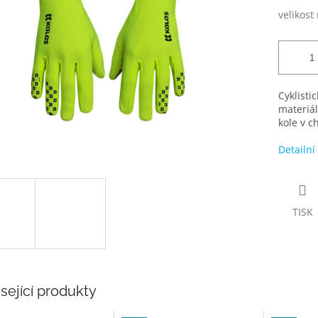
velikost
Cyklisti
materiál
kole v c
Detailní
TISK
sející produkty