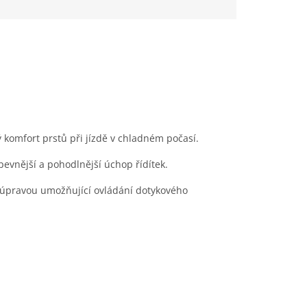
ý komfort prstů při jízdě v chladném počasí.
evnější a pohodlnější úchop řídítek.
u úpravou umožňující ovládání dotykového