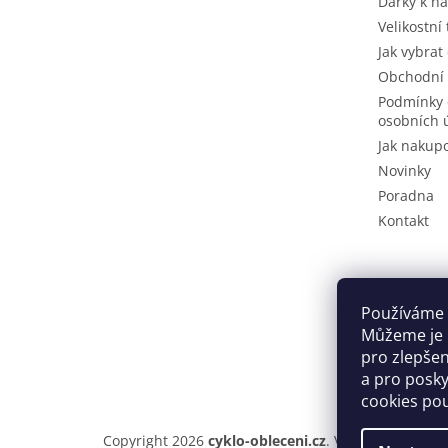
Dárky k n
Velikostní
Jak vybrat
Obchodní
Podmínky 
osobních 
Jak nakup
Novinky
Poradna
Kontakt
Používáme 
Můžeme je u
pro zlepše
a pro posky
cookies po
Copyright 2026
cyklo-obleceni.cz
. Všechna práva v