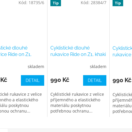
Kód:
18735/6
Kód:
28384/7
Tip
Tip
stické dlouhé
Cyklistické dlouhé
Cyklistic
ice Ride on Z1,
rukavice Ride on Z1, khaki
rukavice 
é
tmavě m
skladem
skladem
 Kč
990 Kč
990 Kč
DETAIL
DETAIL
tické rukavice z velice
Cyklistické rukavice z velice
Cyklistick
mného a elastického
příjemného a elastického
příjemnéh
iálu poskytnou
materiálu poskytnou
materiálu
bnou ochranu...
potřebnou ochranu...
potřebnou