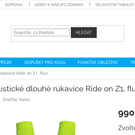
DOPRAVA
DÁRKY K NÁKUPU ZDARMA
VELIKOSTNÍ TABULKY
HLEDAT
PŘILBY
DOPLŇKY PRO KOLA
FUNKČNÍ OBLEČENÍ
TR
rukavice Ride on Z1, fluo
istické dlouhé rukavice Ride on Z1, fl
Značka:
Kalas
990
Měrná
Zvolt
cena: