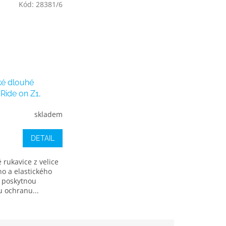
Kód:
28381/6
ké dlouhé
Ride on Z1,
odré
skladem
DETAIL
é rukavice z velice
o a elastického
 poskytnou
 ochranu...