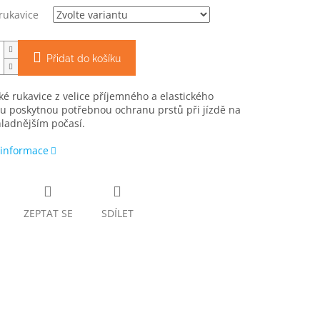
 rukavice
Přidat do košíku
cké rukavice z velice příjemného a elastického
u poskytnou potřebnou ochranu prstů při jízdě na
hladnějším počasí.
 informace
ZEPTAT SE
SDÍLET