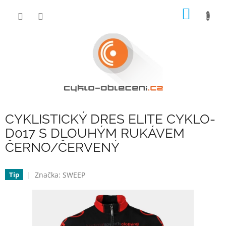
Přejít
NÁKUP
na
obsah
KOŠÍK
CYKLISTICKÝ DRES ELITE CYKLO-
D017 S DLOUHÝM RUKÁVEM
ČERNO/ČERVENÝ
Značka:
SWEEP
Tip