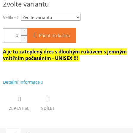
Zvolte variantu
cena:
Velikost
Přidat do košíku
A je tu zateplený dres s dlouhým rukávem s jemným
vnitřním počesáním - UNISEX !!!
Detailní informace
ZEPTAT SE
SDÍLET