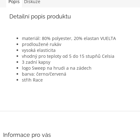
Popis
Diskuze
Detailní popis produktu
materiál: 80% polyester, 20% elastan VUELTA
prodloužené rukáv
vysoká elasticita
vhodný pro teploty od 5 do 15 stupňů Celsia
3 zadní kapsy
logo Sweep na hrudi a na zádech
barva: černo/červená
střih Race
Z
á
p
a
Informace pro vás