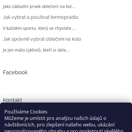
Jako základní prvek oblečení na kol...
Jak vybrat a používat termoprádlo
V každém sportu, který se chystáte ...
Jak správně vybrat oblečení na kolo
Je jen málo cyklistů, kteří si oble...
Facebook
Kontakt
Používáme Cookies
info
@
cyklo-obleceni.cz
Můžeme je umístit pro analýzu našich údajů o
+420777081700
návštěvnících, pro zlepšení našeho webu, ukázání
jsme na facebooku
personalizovaného obsahu a pro poskytnutí skvělého