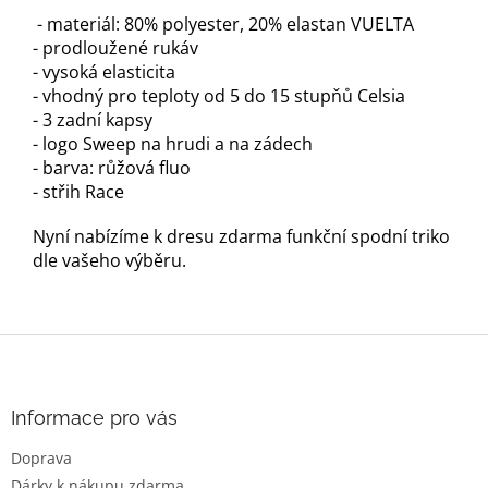
- materiál: 80% polyester, 20% elastan VUELTA
- prodloužené rukáv
- vysoká elasticita
- vhodný pro teploty od 5 do 15 stupňů Celsia
- 3 zadní kapsy
- logo Sweep na hrudi a na zádech
- barva: růžová fluo
- střih Race
Nyní nabízíme k dresu zdarma funkční spodní triko
dle vašeho výběru.
Z
á
p
a
Informace pro vás
t
Doprava
í
Dárky k nákupu zdarma