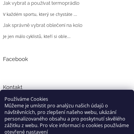
Jak vybrat a používat termoprádlo
V každém sportu, který se chystáte ...
Jak správně vybrat oblečení na kolo
Je jen málo cyklistů, kteří si oble...
Facebook
Kontakt
Používáme Cookies
info
@
cyklo-obleceni.cz
Můžeme je umístit pro analýzu našich údajů o
+420777081700
návštěvnících, pro zlepšení našeho webu, ukázání
jsme na facebooku
personalizovaného obsahu a pro poskytnutí skvělého
zážitku z webu. Pro více informací o cookies používáme
otevřené nastavení