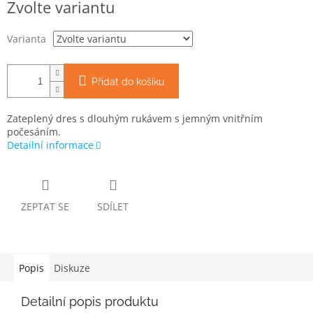
Zvolte variantu
cena:
Varianta
Přidat do košíku
Zateplený dres s dlouhým rukávem s jemným vnitřním
počesáním.
Detailní informace
ZEPTAT SE
SDÍLET
Popis
Diskuze
Detailní popis produktu