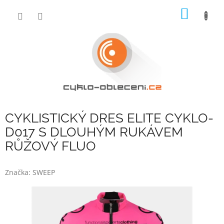
Přejít
NÁKUP
na
obsah
KOŠÍK
CYKLISTICKÝ DRES ELITE CYKLO-
D017 S DLOUHÝM RUKÁVEM
RŮŽOVÝ FLUO
Značka:
SWEEP