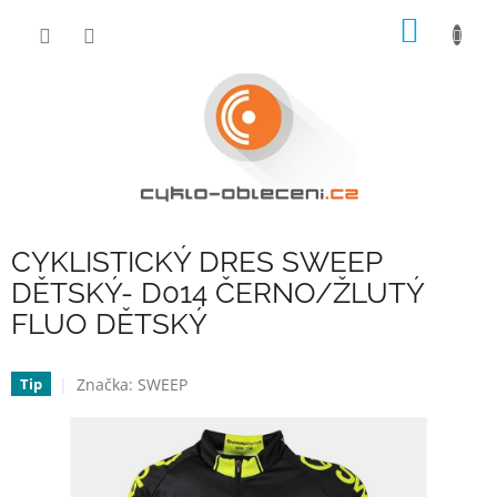
Přejít
NÁKUP
na
obsah
KOŠÍK
CYKLISTICKÝ DRES SWEEP
DĚTSKÝ- D014 ČERNO/ŽLUTÝ
FLUO DĚTSKÝ
Značka:
SWEEP
Tip