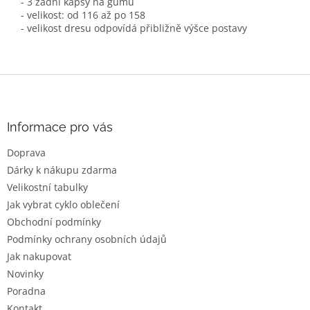
- 3 zadní kapsy na gumu
- velikost: od 116 až po 158
- velikost dresu odpovídá přibližně výšce postavy
Z
á
p
a
Informace pro vás
t
Doprava
í
Dárky k nákupu zdarma
Velikostní tabulky
Jak vybrat cyklo oblečení
Obchodní podmínky
Podmínky ochrany osobních údajů
Jak nakupovat
Novinky
Poradna
Kontakt