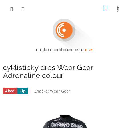
Přejít
NÁKUP
na
obsah
KOŠÍK
cyklistický dres Wear Gear
Adrenaline colour
Značka:
Wear Gear
Akce
Tip