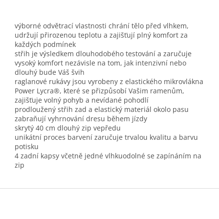
výborné odvětrací vlastnosti chrání tělo před vlhkem,
udržují přirozenou teplotu a zajišťují plný komfort za
každých podmínek
střih je výsledkem dlouhodobého testování a zaručuje
vysoký komfort nezávisle na tom, jak intenzivní nebo
dlouhý bude Váš švih
raglanové rukávy jsou vyrobeny z elastického mikrovlákna
Power Lycra®, které se přizpůsobí Vašim ramenům,
zajišťuje volný pohyb a nevídané pohodlí
prodloužený střih zad a elastický materiál okolo pasu
zabraňují vyhrnování dresu během jízdy
skrytý 40 cm dlouhý zip vepředu
unikátní proces barvení zaručuje trvalou kvalitu a barvu
potisku
4 zadní kapsy včetně jedné vlhkuodolné se zapínáním na
zip
Z
á
p