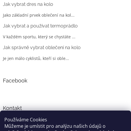
Jak vybrat dres na kolo
Jako základní prvek oblečení na kol...
Jak vybrat a používat termoprádlo
V každém sportu, který se chystáte ...
Jak správně vybrat oblečení na kolo
Je jen málo cyklistů, kteří si oble...
Facebook
Kontakt
Používáme Cookies
info
@
cyklo-obleceni.cz
Můžeme je umístit pro analýzu našich údajů o
+420777081700