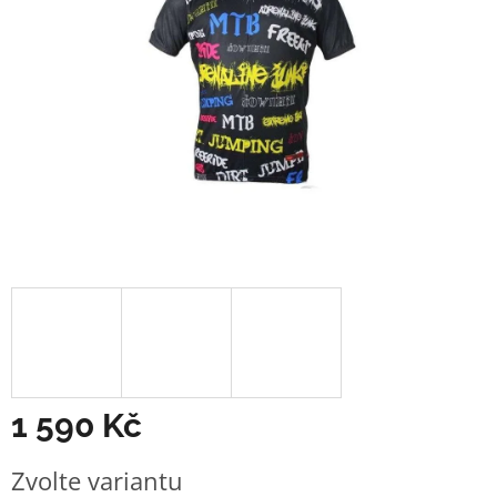
1 590 Kč
Měrná
Zvolte variantu
cena: