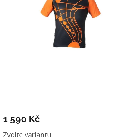
1 590 Kč
Měrná
Zvolte variantu
cena: