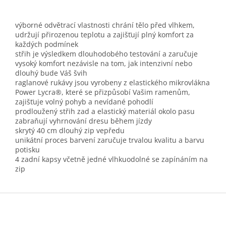
výborné odvětrací vlastnosti chrání tělo před vlhkem,
udržují přirozenou teplotu a zajišťují plný komfort za
každých podmínek
střih je výsledkem dlouhodobého testování a zaručuje
vysoký komfort nezávisle na tom, jak intenzivní nebo
dlouhý bude Váš švih
raglanové rukávy jsou vyrobeny z elastického mikrovlákna
Power Lycra®, které se přizpůsobí Vašim ramenům,
zajišťuje volný pohyb a nevídané pohodlí
prodloužený střih zad a elastický materiál okolo pasu
zabraňují vyhrnování dresu během jízdy
skrytý 40 cm dlouhý zip vepředu
unikátní proces barvení zaručuje trvalou kvalitu a barvu
potisku
4 zadní kapsy včetně jedné vlhkuodolné se zapínáním na
zip
Z
á
p