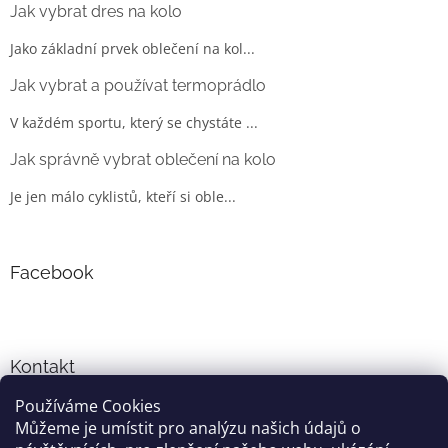
Jak vybrat dres na kolo
Jako základní prvek oblečení na kol...
Jak vybrat a používat termoprádlo
V každém sportu, který se chystáte ...
Jak správně vybrat oblečení na kolo
Je jen málo cyklistů, kteří si oble...
Facebook
Kontakt
Používáme Cookies
info
@
cyklo-obleceni.cz
Můžeme je umístit pro analýzu našich údajů o
+420777081700