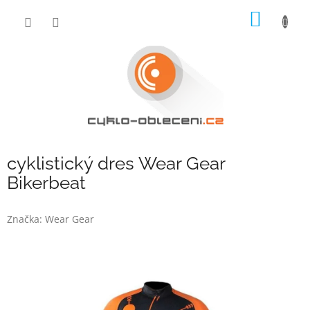
Přejít
NÁKUP
na
obsah
KOŠÍK
cyklistický dres Wear Gear
Bikerbeat
Značka:
Wear Gear