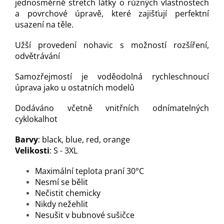
jednosměrně stretch látky o různých vlastnostech
a povrchové úpravě, které zajišťují perfektní
usazení na těle.
Užší provedení nohavic s možností rozšíření,
odvětrávání
Samozřejmostí je voděodolná rychleschnoucí
úprava jako u ostatních modelů
Dodáváno včetně vnitřních odnímatelných
cyklokalhot
Barvy
: black, blue, red, orange
Velikosti
: S - 3XL
Maximální teplota praní 30°C
Nesmí se bělit
Nečistit chemicky
Nikdy nežehlit
Nesušit v bubnové sušičce