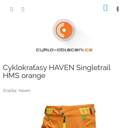
Přejít
NÁKUP
na
obsah
KOŠÍK
Cyklokraťasy HAVEN Singletrail
HMS orange
Značka:
Haven