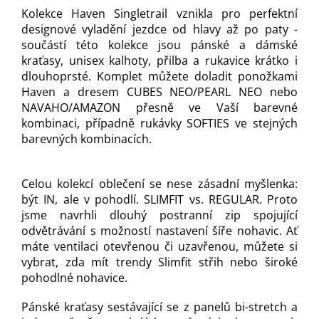
Kolekce Haven Singletrail vznikla pro perfektní
designové vyladění jezdce od hlavy až po paty -
součástí této kolekce jsou pánské a dámské
kraťasy, unisex kalhoty, přilba a rukavice krátko i
dlouhoprsté. Komplet můžete doladit ponožkami
Haven a dresem CUBES NEO/PEARL NEO nebo
NAVAHO/AMAZON přesně ve Vaší barevné
kombinaci, případně rukávky SOFTIES ve stejných
barevných kombinacích.
Celou kolekcí oblečení se nese zásadní myšlenka:
být IN, ale v pohodlí. SLIMFIT vs. REGULAR. Proto
jsme navrhli dlouhý postranní zip spojující
odvětrávání s možností nastavení šíře nohavic. Ať
máte ventilaci otevřenou či uzavřenou, můžete si
vybrat, zda mít trendy Slimfit střih nebo široké
pohodlné nohavice.
Pánské kraťasy sestávající se z panelů bi-stretch a