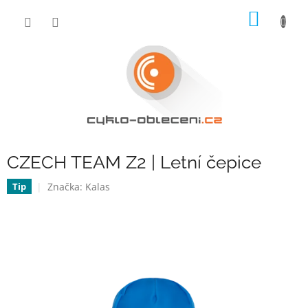
Přejít
NÁKUP
na
obsah
KOŠÍK
CZECH TEAM Z2 | Letní čepice
Značka:
Kalas
Tip