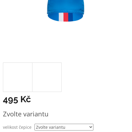
495 Kč
Měrná
Zvolte variantu
cena:
velikost čepice