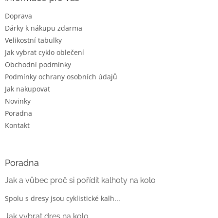
t
Doprava
í
Dárky k nákupu zdarma
Velikostní tabulky
Jak vybrat cyklo oblečení
Obchodní podmínky
Podmínky ochrany osobních údajů
Jak nakupovat
Novinky
Poradna
Kontakt
Poradna
Jak a vůbec proč si pořídit kalhoty na kolo
Spolu s dresy jsou cyklistické kalh...
Jak vybrat dres na kolo