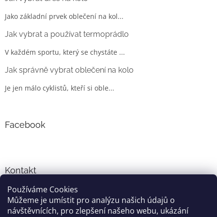
Jako základní prvek oblečení na kol...
Jak vybrat a používat termoprádlo
V každém sportu, který se chystáte ...
Jak správně vybrat oblečení na kolo
Je jen málo cyklistů, kteří si oble...
Facebook
Kontakt
Používáme Cookies
info
@
cyklo-obleceni.cz
Můžeme je umístit pro analýzu našich údajů o
+420777081700
návštěvnících, pro zlepšení našeho webu, ukázání