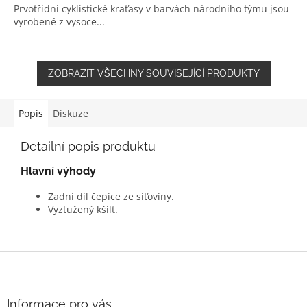
Prvotřídní cyklistické kraťasy v barvách národního týmu jsou
vyrobené z vysoce...
ZOBRAZIT VŠECHNY SOUVISEJÍCÍ PRODUKTY
Popis
Diskuze
Detailní popis produktu
Hlavní výhody
Zadní díl čepice ze síťoviny.
Vyztužený kšilt.
Z
á
p
a
Informace pro vás