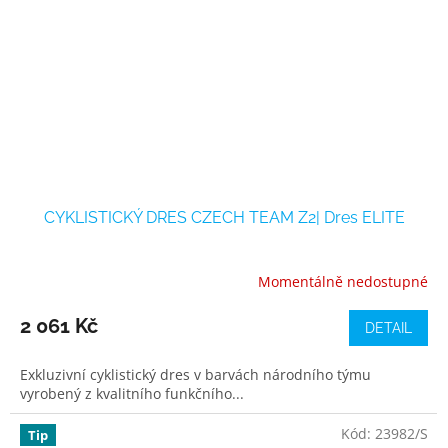
CYKLISTICKÝ DRES CZECH TEAM Z2| Dres ELITE
Momentálně nedostupné
2 061 Kč
DETAIL
Exkluzivní cyklistický dres v barvách národního týmu
vyrobený z kvalitního funkčního...
Kód:
23982/S
Tip