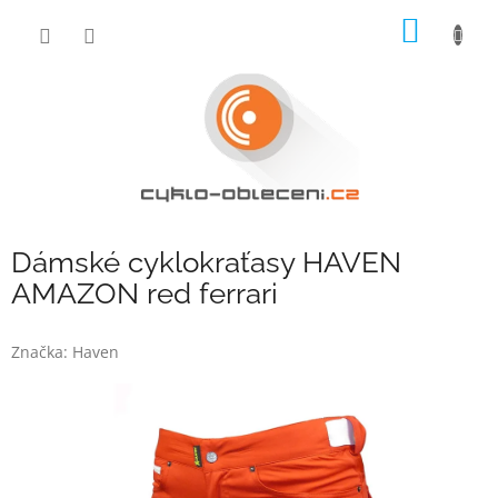
Přejít
NÁKUP
na
obsah
KOŠÍK
Dámské cyklokraťasy HAVEN
AMAZON red ferrari
Značka:
Haven