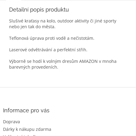
Detailní popis produktu
Slušivé kraťasy na kolo, outdoor aktivity či jiné sporty
nebo jen tak do města.
Teflonová úprava proti vodě a nečistotám.
Laserové odvětrávání a perfektní střih.
Výborně se hodí k volným dresům AMAZON v mnoha
barevných provedeních.
Z
á
p
a
Informace pro vás
t
Doprava
í
Dárky k nákupu zdarma