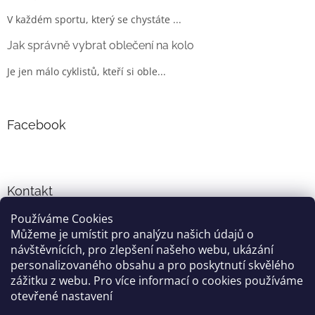
V každém sportu, který se chystáte ...
Jak správně vybrat oblečení na kolo
Je jen málo cyklistů, kteří si oble...
Facebook
Kontakt
Používáme Cookies
info
@
cyklo-obleceni.cz
Můžeme je umístit pro analýzu našich údajů o
+420777081700
návštěvnících, pro zlepšení našeho webu, ukázání
jsme na facebooku
personalizovaného obsahu a pro poskytnutí skvělého
zážitku z webu. Pro více informací o cookies používáme
otevřené nastavení