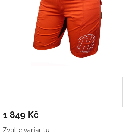
1 849 Kč
Měrná
Zvolte variantu
cena: