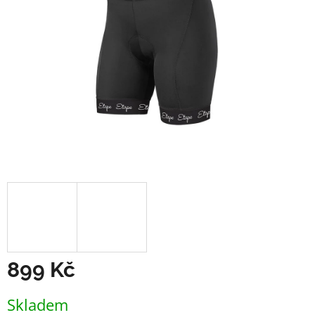
899 Kč
Měrná
Skladem
cena: