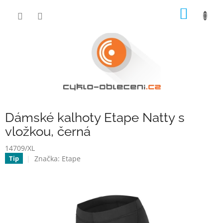
Přejít
NÁKUP
na
obsah
KOŠÍK
Dámské kalhoty Etape Natty s
vložkou, černá
14709/XL
Značka:
Etape
Tip