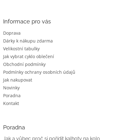
Z
á
p
a
Informace pro vás
t
Doprava
í
Dárky k nákupu zdarma
Velikostní tabulky
Jak vybrat cyklo oblečení
Obchodní podmínky
Podmínky ochrany osobních údajů
Jak nakupovat
Novinky
Poradna
Kontakt
Poradna
Jak a vůbec proč si pořídit kalhoty na kolo