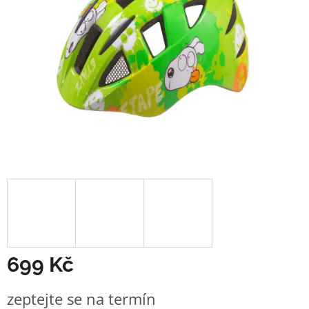
699 Kč
Měrná
zeptejte se na termín
cena: