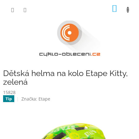
Přejít
NÁKUP
na
obsah
KOŠÍK
Dětská helma na kolo Etape Kitty,
zelená
15828
Značka:
Etape
Tip