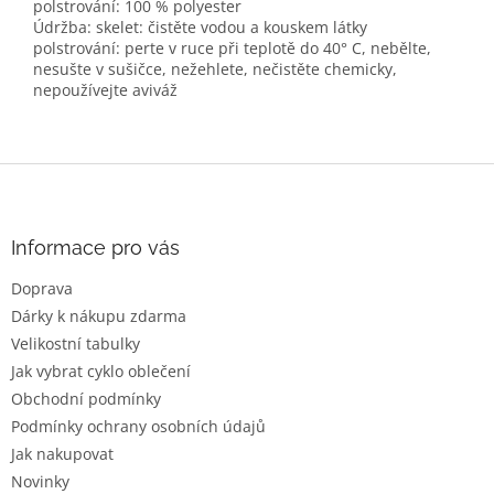
polstrování: 100 % polyester
Údržba: skelet: čistěte vodou a kouskem látky
polstrování: perte v ruce při teplotě do 40° C, nebělte,
nesušte v sušičce, nežehlete, nečistěte chemicky,
nepoužívejte aviváž
Z
á
p
a
Informace pro vás
t
Doprava
í
Dárky k nákupu zdarma
Velikostní tabulky
Jak vybrat cyklo oblečení
Obchodní podmínky
Podmínky ochrany osobních údajů
Jak nakupovat
Novinky