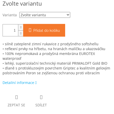
Zvolte variantu
cena:
Varianta
Přidat do košíku
• silně zateplené zimní rukavice z prodyšného softshellu
• reflexní prvky na hřbetu, na hranách malíčku a ukazováčku
• 100% nepromokavá a prodyšná membrána EUROTEX
waterproof
• lehký, superizolační technický materiál PRIMALOFT Gold BIO
• dlaně s protiskluzovým povrchem Griptec a kvalitním gelovým
polstrováním Poron se zvýšenou ochranou proti vibracím
Detailní informace
ZEPTAT SE
SDÍLET