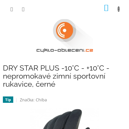
Přejít
NÁKUP
na
obsah
KOŠÍK
DRY STAR PLUS -10°C - +10°C -
nepromokavé zimní sportovní
rukavice, černé
Značka:
Chiba
Tip