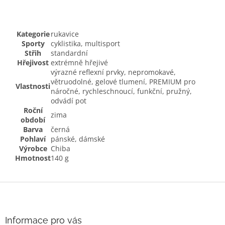
Kategorie
rukavice
Sporty
cyklistika, multisport
Střih
standardní
Hřejivost
extrémně hřejivé
výrazné reflexní prvky, nepromokavé,
větruodolné, gelové tlumení, PREMIUM pro
Vlastnosti
náročné, rychleschnoucí, funkční, pružný,
odvádí pot
Roční
zima
období
Barva
černá
Pohlaví
pánské, dámské
Výrobce
Chiba
Hmotnost
140 g
Z
á
p
a
Informace pro vás