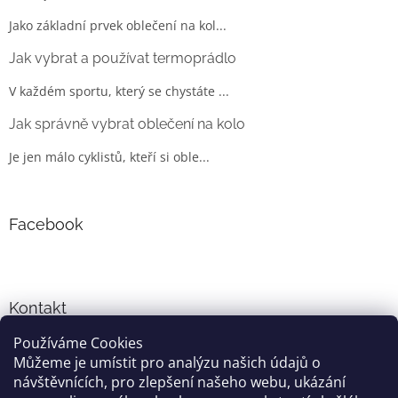
Jako základní prvek oblečení na kol...
Jak vybrat a používat termoprádlo
V každém sportu, který se chystáte ...
Jak správně vybrat oblečení na kolo
Je jen málo cyklistů, kteří si oble...
Facebook
Kontakt
Používáme Cookies
info
@
cyklo-obleceni.cz
Můžeme je umístit pro analýzu našich údajů o
+420777081700
návštěvnících, pro zlepšení našeho webu, ukázání
jsme na facebooku