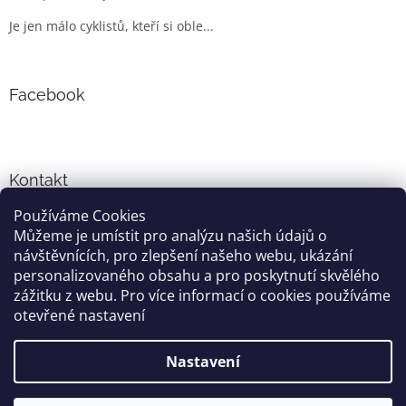
Je jen málo cyklistů, kteří si oble...
Facebook
Kontakt
Používáme Cookies
info
@
cyklo-obleceni.cz
Můžeme je umístit pro analýzu našich údajů o
+420777081700
návštěvnících, pro zlepšení našeho webu, ukázání
jsme na facebooku
personalizovaného obsahu a pro poskytnutí skvělého
zážitku z webu. Pro více informací o cookies používáme
otevřené nastavení
Vytvořil Shoptet
Nastavení
Copyright 2026
cyklo-obleceni.cz
. Všechna práva vyhrazena.