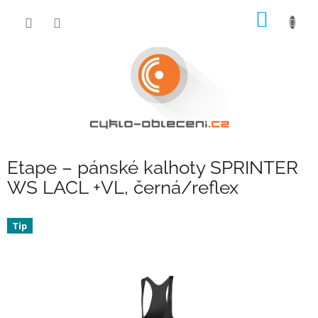
Přejít
NÁKUP
na
obsah
KOŠÍK
Etape – pánské kalhoty SPRINTER
WS LACL +VL, černá/reflex
Tip