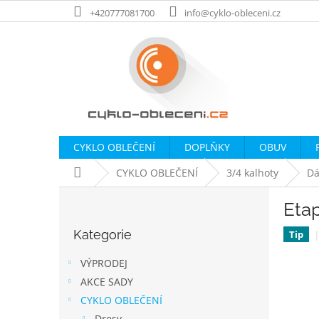
Přejít
+420777081700
info@cyklo-obleceni.cz
na
obsah
CYKLO OBLEČENÍ
DOPLŇKY
OBUV
Domů
CYKLO OBLEČENÍ
3/4 kalhoty
D
P
Eta
o
Přeskočit
s
Kategorie
kategorie
Tip
t
r
VÝPRODEJ
a
AKCE SADY
n
CYKLO OBLEČENÍ
n
Dresy