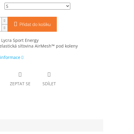
Přidat do košíku
 Lycra Sport Energy
elastická síťovina AirMesh™ pod koleny
 informace
ZEPTAT SE
SDÍLET