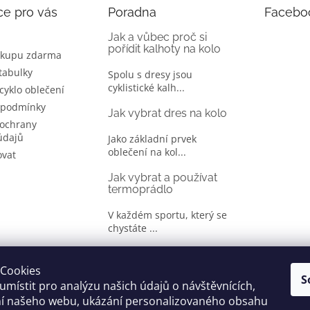
ce pro vás
Poradna
Facebo
Jak a vůbec proč si
pořídit kalhoty na kolo
ákupu zdarma
 tabulky
Spolu s dresy jsou
cyklistické kalh...
 cyklo oblečení
 podmínky
Jak vybrat dres na kolo
ochrany
údajů
Jako základní prvek
oblečení na kol...
ovat
Jak vybrat a používat
termoprádlo
V každém sportu, který se
chystáte ...
Jak správně vybrat
oblečení na kolo
Cookies
S
místit pro analýzu našich údajů o návštěvnících,
Je jen málo cyklistů, kteří si
ní našeho webu, ukázání personalizovaného obsahu
oble...