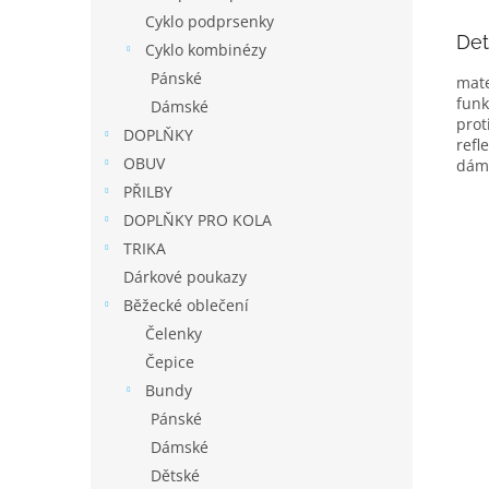
Cyklo podprsenky
Det
Cyklo kombinézy
Pánské
mate
funk
Dámské
prot
DOPLŇKY
refl
OBUV
dáms
PŘILBY
DOPLŇKY PRO KOLA
TRIKA
Dárkové poukazy
Běžecké oblečení
Čelenky
Čepice
Bundy
Pánské
Dámské
Dětské