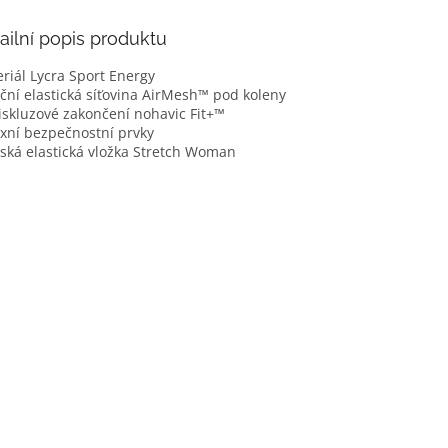
ailní popis produktu
riál Lycra Sport Energy
ční elastická síťovina AirMesh™ pod koleny
iskluzové zakončení nohavic Fit+™
exní bezpečnostní prvky
ká elastická vložka Stretch Woman