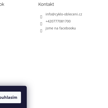
ok
Kontakt
info
@
cyklo-obleceni.cz
+420777081700
jsme na facebooku
ouhlasím