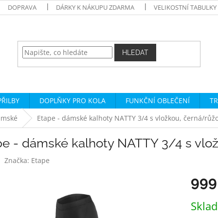
DOPRAVA
DÁRKY K NÁKUPU ZDARMA
VELIKOSTNÍ TABULKY
HLEDAT
PŘILBY
DOPLŇKY PRO KOLA
FUNKČNÍ OBLEČENÍ
TR
ámské
Etape - dámské kalhoty NATTY 3/4 s vložkou, černá/růž
pe - dámské kalhoty NATTY 3/4 s vlo
Značka:
Etape
999
Měrná
Skla
cena: