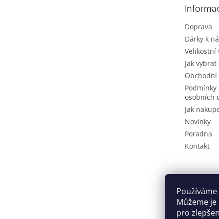
t
Informa
í
Doprava
Dárky k n
Velikostní
Jak vybrat
Obchodní
Podmínky 
osobních 
Jak nakup
Novinky
Poradna
Kontakt
Používáme 
Můžeme je u
pro zlepše