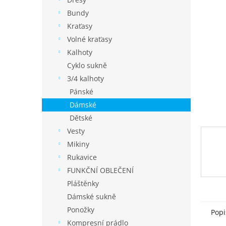
í
p
Bundy
a
Kraťasy
n
Volné kraťasy
e
Kalhoty
l
Cyklo sukně
3/4 kalhoty
Pánské
Dámské
Dětské
Vesty
Mikiny
Rukavice
FUNKČNÍ OBLEČENÍ
Pláštěnky
Dámské sukně
Ponožky
Popi
Kompresní prádlo