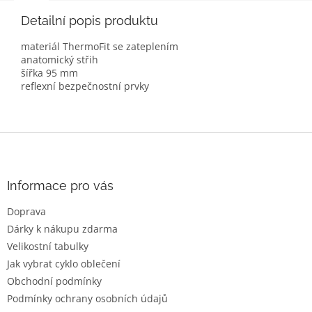
Detailní popis produktu
materiál ThermoFit se zateplením
anatomický střih
šířka 95 mm
reflexní bezpečnostní prvky
Z
á
p
a
Informace pro vás
t
Doprava
í
Dárky k nákupu zdarma
Velikostní tabulky
Jak vybrat cyklo oblečení
Obchodní podmínky
Podmínky ochrany osobních údajů