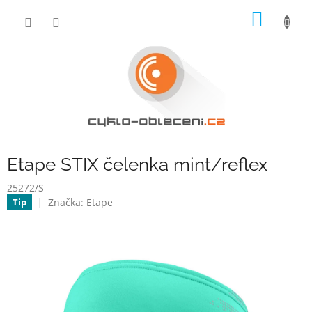
Přejít
NÁKUP
na
obsah
KOŠÍK
Etape STIX čelenka mint/reflex
25272/S
Značka:
Etape
Tip