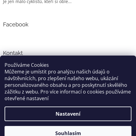
Je jen málo cyklistů, kteří si oble...
Facebook
Kontakt
Používáme Cookies
info
@
cyklo-obleceni.cz
Můžeme je umístit pro analýzu našich údajů o
+420777081700
návštěvnících, pro zlepšení našeho webu, ukázání
jsme na facebooku
personalizovaného obsahu a pro poskytnutí skvělého
zážitku z webu. Pro více informací o cookies používáme
otevřené nastavení
Vytvořil Shoptet
Nastavení
Copyright 2026
cyklo-obleceni.cz
. Všechna práva vyhrazena.
Souhlasím