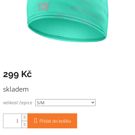
299 Kč
Měrná
skladem
cena:
velikost čepice
Přidat do košíku