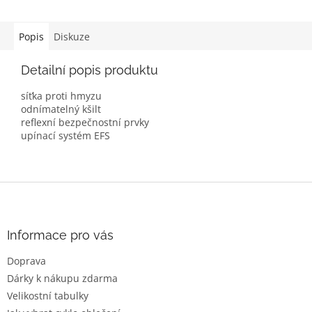
Popis
Diskuze
Detailní popis produktu
síťka proti hmyzu
odnímatelný kšilt
reflexní bezpečnostní prvky
upínací systém EFS
Z
á
p
a
Informace pro vás
t
Doprava
í
Dárky k nákupu zdarma
Velikostní tabulky