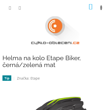
Přejít
NÁKUP
na
obsah
KOŠÍK
Helma na kolo Etape Biker,
černá/zelená mat
Značka:
Etape
Tip