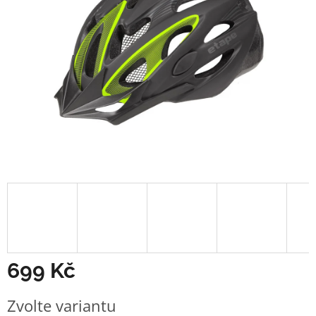
699 Kč
Měrná
Zvolte variantu
cena: