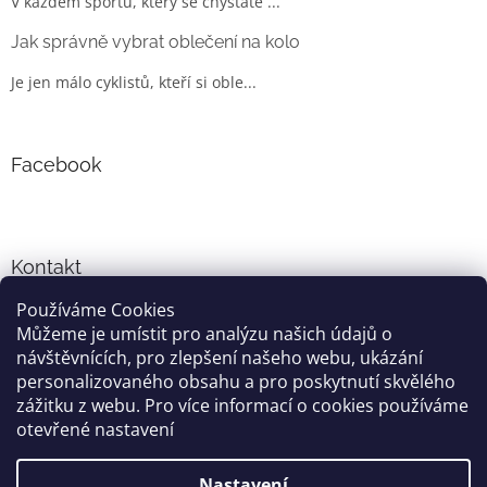
V každém sportu, který se chystáte ...
Jak správně vybrat oblečení na kolo
Je jen málo cyklistů, kteří si oble...
Facebook
Kontakt
Používáme Cookies
info
@
cyklo-obleceni.cz
Můžeme je umístit pro analýzu našich údajů o
+420777081700
návštěvnících, pro zlepšení našeho webu, ukázání
jsme na facebooku
personalizovaného obsahu a pro poskytnutí skvělého
zážitku z webu. Pro více informací o cookies používáme
otevřené nastavení
Vytvořil Shoptet
Nastavení