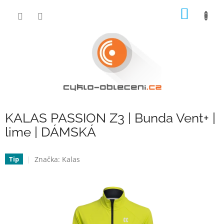
Přejít
NÁKUP
na
obsah
KOŠÍK
KALAS PASSION Z3 | Bunda Vent+ |
lime | DÁMSKÁ
Značka:
Kalas
Tip