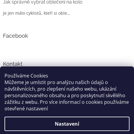
Jak správně vybrat oblečení na kolo
Je jen málo cyklistů, kteří si oble...
Facebook
Kontakt
Používáme Cookies
info
@
cyklo-obleceni.cz
Můžeme je umístit pro analýzu našich údajů o
+420777081700
návštěvnících, pro zlepšení našeho webu, ukázání
jsme na facebooku
personalizovaného obsahu a pro poskytnutí skvělého
zážitku z webu. Pro více informací o cookies používáme
otevřené nastavení
Vytvořil Shoptet
Nastavení