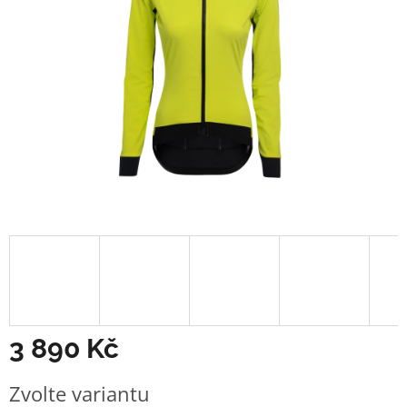
3 890 Kč
Měrná
Zvolte variantu
cena: