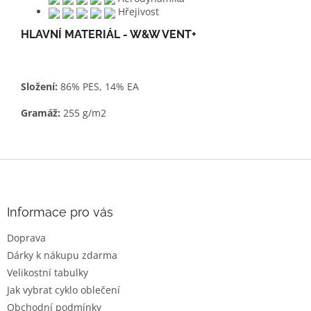
Hřejivost
HLAVNÍ MATERIÁL - W&W VENT+
Složení:
86% PES, 14% EA
Gramáž:
255 g/m2
Z
á
p
a
Informace pro vás
t
Doprava
í
Dárky k nákupu zdarma
Velikostní tabulky
Jak vybrat cyklo oblečení
Obchodní podmínky