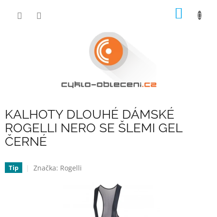
Přejít
NÁKUP
na
obsah
KOŠÍK
KALHOTY DLOUHÉ DÁMSKÉ
ROGELLI NERO SE ŠLEMI GEL
ČERNÉ
Značka:
Rogelli
Tip