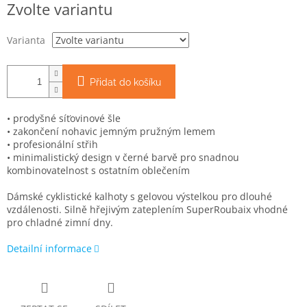
Zvolte variantu
cena:
Varianta
Přidat do košíku
• prodyšné síťovinové šle
• zakončení nohavic jemným pružným lemem
• profesionální střih
• minimalistický design v černé barvě pro snadnou
kombinovatelnost s ostatním oblečením
Dámské cyklistické kalhoty s gelovou výstelkou pro dlouhé
vzdálenosti. Silně hřejivým zateplením SuperRoubaix vhodné
pro chladné zimní dny.
Detailní informace