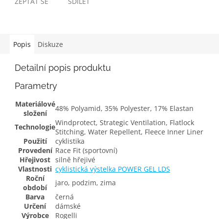
ZEPTAT SE
SDÍLET
Popis
Diskuze
Detailní popis produktu
Parametry
Materiálové
48% Polyamid, 35% Polyester, 17% Elastan
složení
Windprotect, Strategic Ventilation, Flatlock
Technologie
Stitching, Water Repellent, Fleece Inner Liner
Použití
cyklistika
Provedení
Race Fit (sportovní)
Hřejivost
silně hřejivé
Vlastnosti
cyklistická výstelka POWER GEL LDS
Roční
jaro, podzim, zima
období
Barva
černá
Určení
dámské
Výrobce
Rogelli