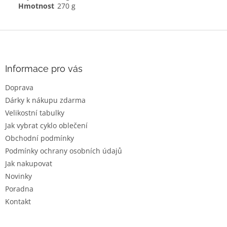
Hmotnost
270 g
Z
á
p
a
Informace pro vás
t
Doprava
í
Dárky k nákupu zdarma
Velikostní tabulky
Jak vybrat cyklo oblečení
Obchodní podmínky
Podmínky ochrany osobních údajů
Jak nakupovat
Novinky
Poradna
Kontakt