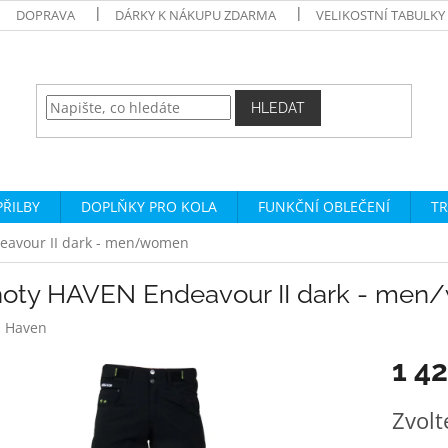
DOPRAVA
DÁRKY K NÁKUPU ZDARMA
VELIKOSTNÍ TABULKY
HLEDAT
PŘILBY
DOPLŇKY PRO KOLA
FUNKČNÍ OBLEČENÍ
TR
eavour II dark - men/women
hoty HAVEN Endeavour II dark - me
:
Haven
1 4
Měrná
Zvolt
cena: