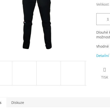
Velikost
Dlouhé k
možností
Vhodné 
Detailní
TISK
s
Diskuze