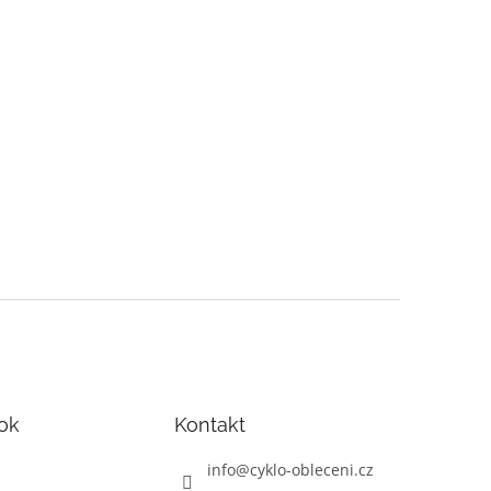
ok
Kontakt
info
@
cyklo-obleceni.cz