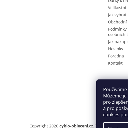
Dárky k n
Velikostní
Jak vybrat
Obchodní
Podmínky 
osobních 
Jak nakup
Novinky
Poradna
Kontakt
Používáme 
Můžeme je u
pro zlepše
a pro posky
cookies po
Copyright 2026
cyklo-obleceni.cz
. Všechna práva v