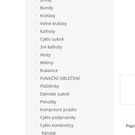
í
p
Bundy
a
Kraťasy
n
Volné kraťasy
e
Kalhoty
l
Cyklo sukně
3/4 kalhoty
Vesty
Mikiny
Rukavice
FUNKČNÍ OBLEČENÍ
Pláštěnky
Dámské sukně
Ponožky
Kompresní prádlo
Cyklo podprsenky
Cyklo kombinézy
Popi
Pánské