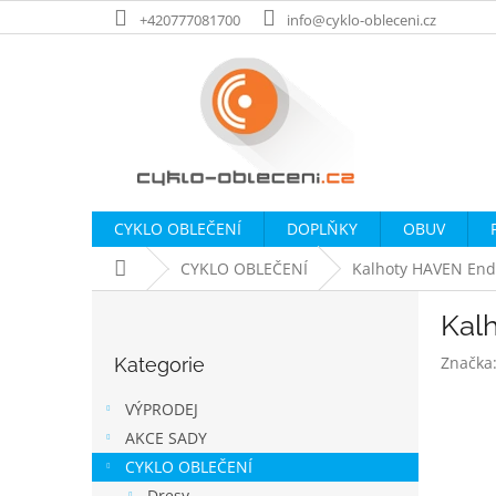
Přejít
+420777081700
info@cyklo-obleceni.cz
na
obsah
CYKLO OBLEČENÍ
DOPLŇKY
OBUV
Domů
CYKLO OBLEČENÍ
Kalhoty HAVEN End
P
Kal
o
Přeskočit
s
Značka
Kategorie
kategorie
t
r
VÝPRODEJ
a
AKCE SADY
n
CYKLO OBLEČENÍ
n
Dresy