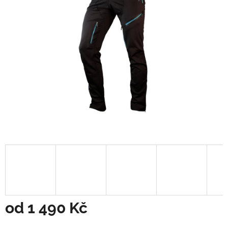
od
1 490 Kč
Měrná