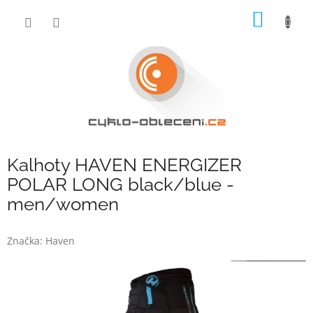
Přejít
NÁKUP
na
obsah
KOŠÍK
Kalhoty HAVEN ENERGIZER
POLAR LONG black/blue -
men/women
Značka:
Haven