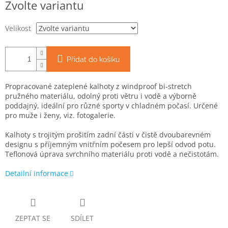
Zvolte variantu
cena:
Velikost
Přidat do košíku
Propracované zateplené kalhoty z windproof bi-stretch
pružného materiálu, odolný proti větru i vodě a výborně
poddajný, ideální pro různé sporty v chladném počasí. Určené
pro muže i ženy, viz. fotogalerie.
Kalhoty s trojitým prošitím zadní části v čistě dvoubarevném
designu s příjemným vnitřním počesem pro lepší odvod potu.
Teflonová úprava svrchního materiálu proti vodě a nečistotám.
Detailní informace
ZEPTAT SE
SDÍLET