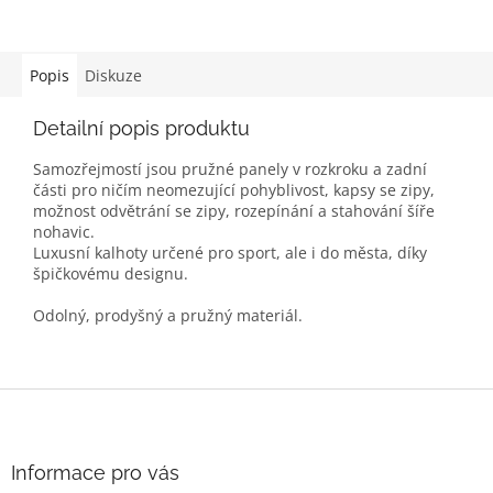
Popis
Diskuze
Detailní popis produktu
Samozřejmostí jsou pružné panely v rozkroku a zadní
části pro ničím neomezující pohyblivost, kapsy se zipy,
možnost odvětrání se zipy, rozepínání a stahování šíře
nohavic.
Luxusní kalhoty určené pro sport, ale i do města, díky
špičkovému designu.
Odolný, prodyšný a pružný materiál.
Z
á
p
a
Informace pro vás