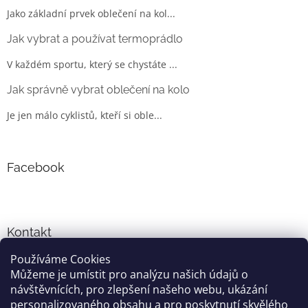
Jako základní prvek oblečení na kol...
Jak vybrat a používat termoprádlo
V každém sportu, který se chystáte ...
Jak správně vybrat oblečení na kolo
Je jen málo cyklistů, kteří si oble...
Facebook
Kontakt
Používáme Cookies
info
@
cyklo-obleceni.cz
Můžeme je umístit pro analýzu našich údajů o
+420777081700
návštěvnících, pro zlepšení našeho webu, ukázání
jsme na facebooku
personalizovaného obsahu a pro poskytnutí skvělého