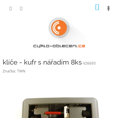
Přejít
NÁKUP
na
obsah
KOŠÍK
klíče - kufr s nářadím 8ks
V26693
Značka:
TWN