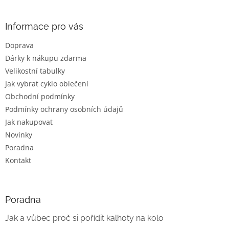
á
p
a
Informace pro vás
t
Doprava
í
Dárky k nákupu zdarma
Velikostní tabulky
Jak vybrat cyklo oblečení
Obchodní podmínky
Podmínky ochrany osobních údajů
Jak nakupovat
Novinky
Poradna
Kontakt
Poradna
Jak a vůbec proč si pořídit kalhoty na kolo