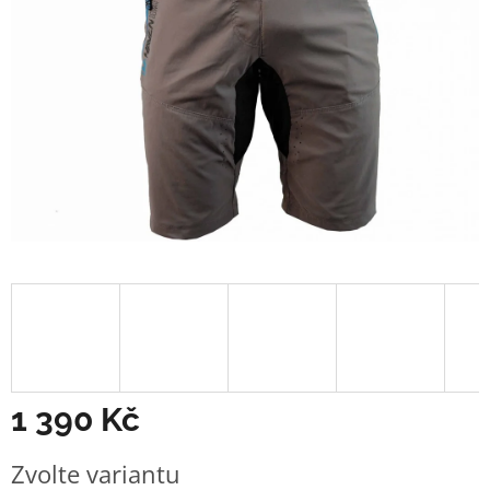
1 390 Kč
Měrná
Zvolte variantu
cena: