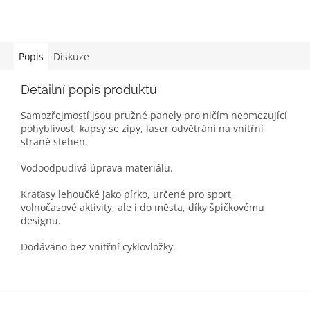
Popis
Diskuze
Detailní popis produktu
Samozřejmostí jsou pružné panely pro ničím neomezující
pohyblivost, kapsy se zipy, laser odvětrání na vnitřní
straně stehen.
Vodoodpudivá úprava materiálu.
Kraťasy lehoučké jako pírko, určené pro sport,
volnočasové aktivity, ale i do města, díky špičkovému
designu.
Dodáváno bez vnitřní cyklovložky.
Z