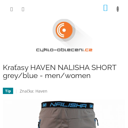
Přejít
NÁKUP
na
obsah
KOŠÍK
Kraťasy HAVEN NALISHA SHORT
grey/blue - men/women
Značka:
Haven
Tip