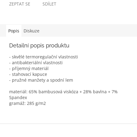
ZEPTAT SE
SDÍLET
Popis
Diskuze
Detailní popis produktu
- skvělé termoregulační vlastnosti
- antibakteriální vlastnosti
- příjemný materiál
- stahovací kapuce
- pružné manžety a spodní lem
materiál: 65% bambusová viskóza + 28% bavlna + 7%
Spandex
gramáž: 285 g/m2
Z
á