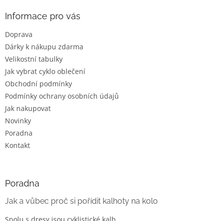
p
a
Informace pro vás
t
Doprava
í
Dárky k nákupu zdarma
Velikostní tabulky
Jak vybrat cyklo oblečení
Obchodní podmínky
Podmínky ochrany osobních údajů
Jak nakupovat
Novinky
Poradna
Kontakt
Poradna
Jak a vůbec proč si pořídit kalhoty na kolo
Spolu s dresy jsou cyklistické kalh...