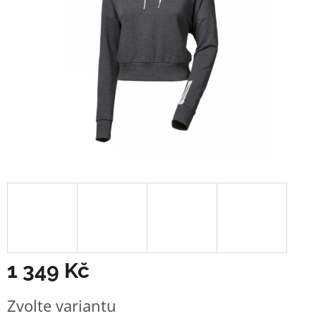
1 349 Kč
Měrná
Zvolte variantu
cena: