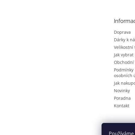
p
a
t
Informa
í
Doprava
Dárky k n
Velikostní
Jak vybrat
Obchodní
Podmínky 
osobních 
Jak nakup
Novinky
Poradna
Kontakt
Používáme 