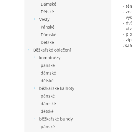
Dámské
- té
Dětské
- zn
- vy
Vesty
- dv
Pánské
- ot
- pl
Dámské
- zi
Dětské
mate
Běžkařské oblečení
kombinézy
pánské
dámské
dětské
běžkařské kalhoty
pánské
dámské
dětské
běžkařské bundy
pánské