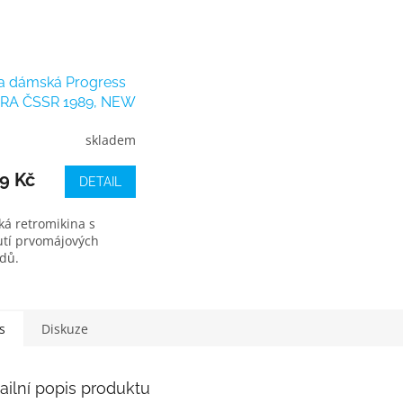
na dámská Progress
RA ČSSR 1989, NEW
á
skladem
9 Kč
DETAIL
á retromikina s
utí prvomájových
dů.
s
Diskuze
ailní popis produktu