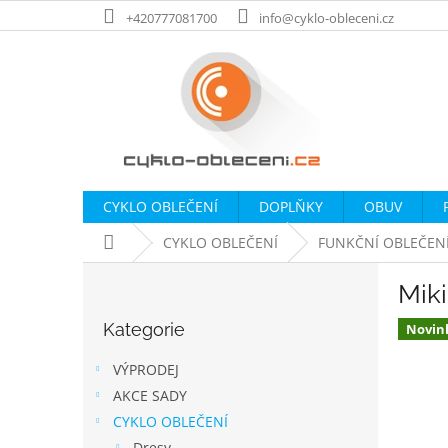
Přejít
+420777081700
info@cyklo-obleceni.cz
na
obsah
CYKLO OBLEČENÍ
DOPLŇKY
OBUV
Domů
CYKLO OBLEČENÍ
FUNKČNÍ OBLEČEN
P
Mik
o
Přeskočit
s
Kategorie
kategorie
Novin
t
r
VÝPRODEJ
a
AKCE SADY
n
CYKLO OBLEČENÍ
n
Dresy