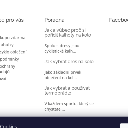
ce pro vás
Poradna
Facebo
Jak a vůbec proč si
pořídit kalhoty na kolo
ákupu zdarma
 tabulky
Spolu s dresy jsou
cyklistické kalh...
 cyklo oblečení
 podmínky
Jak vybrat dres na kolo
ochrany
údajů
Jako základní prvek
oblečení na kol...
ovat
Jak vybrat a používat
termoprádlo
V každém sportu, který se
chystáte ...
Jak správně vybrat
oblečení na kolo
Cookies