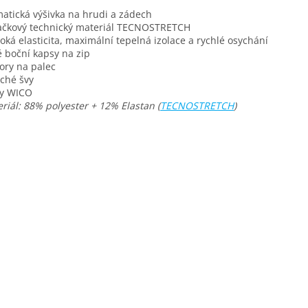
matická výšivka na hrudi a zádech
ačkový technický materiál TECNOSTRETCH
soká elasticita, maximální tepelná izolace a rychlé osychání
ě boční kapsy na zip
vory na palec
oché švy
py WICO
riál: 88% polyester + 12% Elastan (
TECNOSTRETCH
)