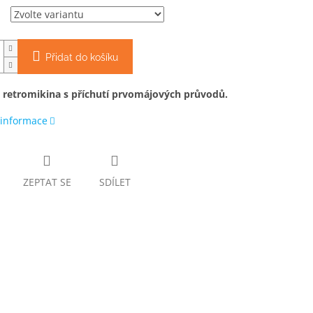
Přidat do košíku
retromikina s příchutí prvomájových průvodů.
 informace
ZEPTAT SE
SDÍLET