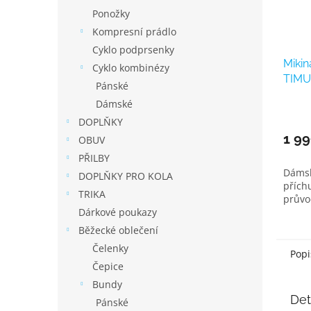
Ponožky
Kompresní prádlo
Cyklo podprsenky
Miki
Cyklo kombinézy
TIMU
Pánské
modr
Dámské
DOPLŇKY
1 99
OBUV
PŘILBY
Dámsk
DOPLŇKY PRO KOLA
přích
TRIKA
průvo
Dárkové poukazy
Běžecké oblečení
Čelenky
Popi
Čepice
Bundy
Det
Pánské