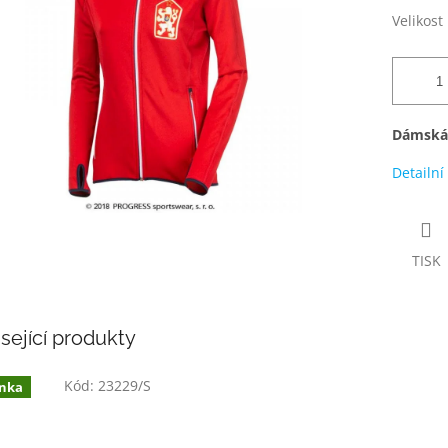
Velikost
Dámská 
Detailní
TISK
sející produkty
Kód:
23229/S
nka