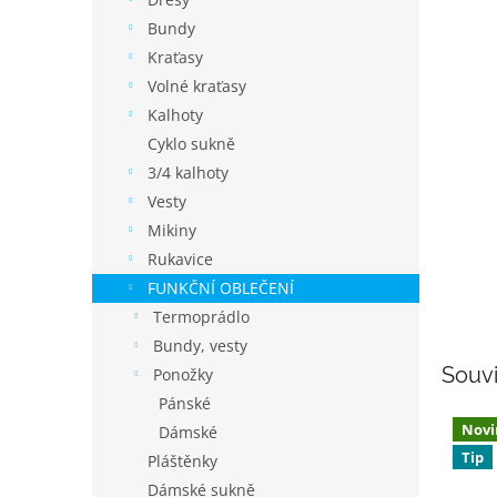
í
p
Bundy
a
Kraťasy
n
Volné kraťasy
e
Kalhoty
l
Cyklo sukně
3/4 kalhoty
Vesty
Mikiny
Rukavice
FUNKČNÍ OBLEČENÍ
Termoprádlo
Bundy, vesty
Souvi
Ponožky
Pánské
Novi
Dámské
Tip
Pláštěnky
Dámské sukně