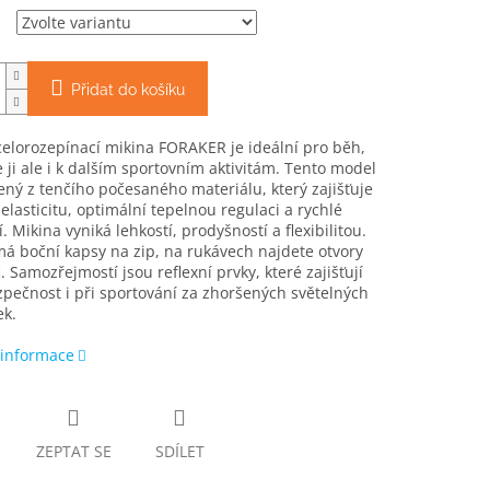
Přidat do košíku
elorozepínací mikina FORAKER je ideální pro běh,
e ji ale i k dalším sportovním aktivitám. Tento model
ený z tenčího počesaného materiálu, který zajišťuje
elasticitu, optimální tepelnou regulaci a rychlé
. Mikina vyniká lehkostí, prodyšností a flexibilitou.
á boční kapsy na zip, na rukávech najdete otvory
. Samozřejmostí jsou reflexní prvky, které zajišťují
zpečnost i při sportování za zhoršených světelných
k.
 informace
ZEPTAT SE
SDÍLET