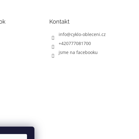
ok
Kontakt
info
@
cyklo-obleceni.cz
+420777081700
jsme na facebooku