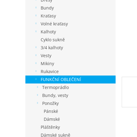
í
p
Bundy
a
Kraťasy
n
Volné kraťasy
e
Kalhoty
l
Cyklo sukně
3/4 kalhoty
Vesty
Mikiny
Rukavice
FUNKČNÍ OBLEČENÍ
Termoprádlo
Bundy, vesty
Ponožky
Pánské
Dámské
Pláštěnky
Dámské sukně