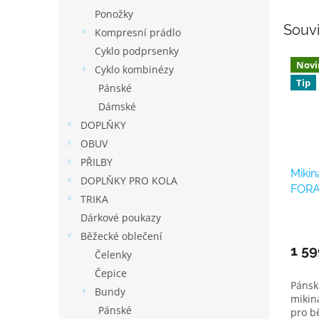
Ponožky
Souvi
Kompresní prádlo
Cyklo podprsenky
Novi
Cyklo kombinézy
Tip
Pánské
Dámské
DOPLŇKY
OBUV
PŘILBY
Mikin
DOPLŇKY PRO KOLA
FORA
TRIKA
Dárkové poukazy
Běžecké oblečení
1 59
Čelenky
Čepice
Pánsk
Bundy
mikin
Pánské
pro bě