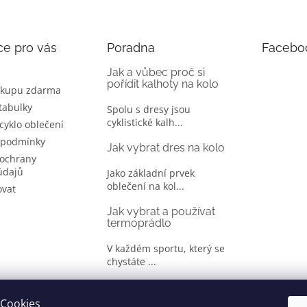
ce pro vás
Poradna
Facebo
Jak a vůbec proč si
pořídit kalhoty na kolo
ákupu zdarma
 tabulky
Spolu s dresy jsou
cyklistické kalh...
 cyklo oblečení
 podmínky
Jak vybrat dres na kolo
ochrany
údajů
Jako základní prvek
oblečení na kol...
ovat
Jak vybrat a používat
termoprádlo
V každém sportu, který se
chystáte ...
Jak správně vybrat
oblečení na kolo
Cookies