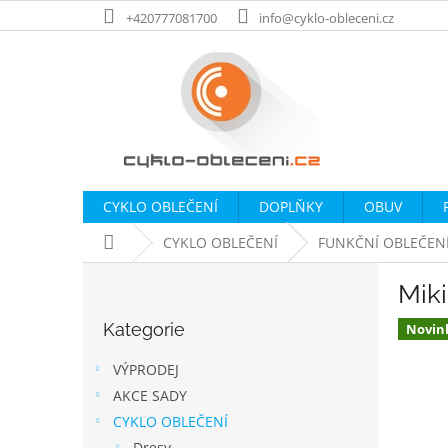
Přejít
+420777081700
info@cyklo-obleceni.cz
na
obsah
CYKLO OBLEČENÍ
DOPLŇKY
OBUV
Domů
CYKLO OBLEČENÍ
FUNKČNÍ OBLEČEN
P
Mik
o
Přeskočit
s
Kategorie
kategorie
Novin
t
r
VÝPRODEJ
a
AKCE SADY
n
CYKLO OBLEČENÍ
n
Dresy