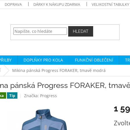
DOPRAVA
DÁRKY K NÁKUPU ZDARMA
VELIKOSTNÍ TABULKY
HLEDAT
PŘILBY
DOPLŇKY PRO KOLA
FUNKČNÍ OBLEČENÍ
TR
Í
Mikina pánská Progress FORAKER, tmavě modrá
ina pánská Progress FORAKER, tmav
Značka:
Progress
ka
Tip
1 5
Měrná
Zvolt
cena: