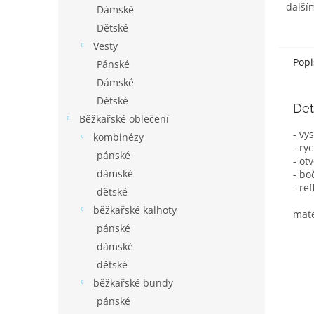
další
Dámské
Dětské
Vesty
Popi
Pánské
Dámské
Dětské
Det
Běžkařské oblečení
- vy
kombinézy
- ry
pánské
- ot
dámské
- bo
- re
dětské
běžkařské kalhoty
mate
pánské
dámské
dětské
běžkařské bundy
pánské