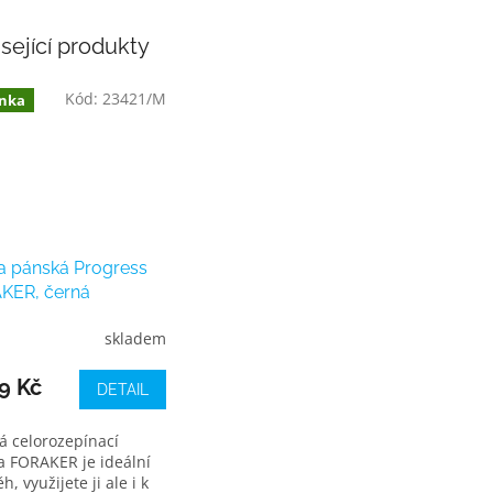
sející produkty
Kód:
23421/M
nka
a pánská Progress
KER, černá
skladem
9 Kč
DETAIL
á celorozepínací
a FORAKER je ideální
h, využijete ji ale i k