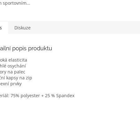
m sportovním...
s
Diskuze
ailní popis produktu
soká elasticita
chlé osychání
vory na palec
ční kapsy na zip
flexní prvky
riál: 75% polyester + 25 % Spandex