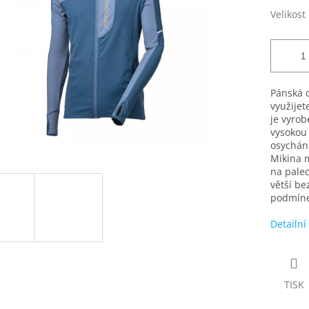
Velikost
Pánská c
využijet
je vyrob
vysokou 
osychání
Mikina m
na palec
větší be
podmíne
Detailní
TISK