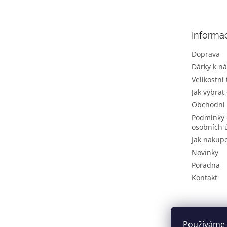
p
a
t
Informa
í
Doprava
Dárky k n
Velikostní
Jak vybrat
Obchodní
Podmínky 
osobních 
Jak nakup
Novinky
Poradna
Kontakt
Používáme 