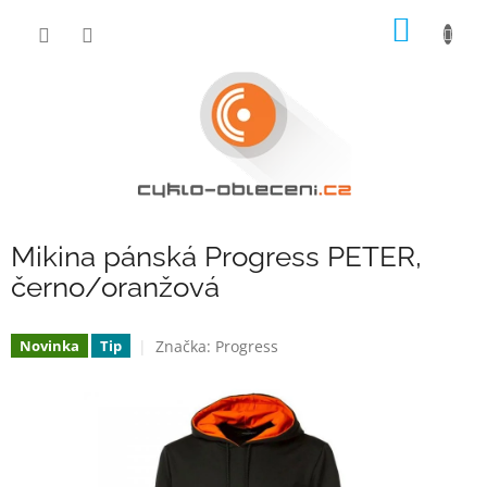
Přejít
NÁKUP
na
obsah
KOŠÍK
Mikina pánská Progress PETER,
černo/oranžová
Značka:
Progress
Novinka
Tip