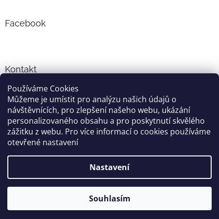
Facebook
Kontakt
Používáme Cookies
info
@
cyklo-obleceni.cz
Můžeme je umístit pro analýzu našich údajů o
+420777081700
návštěvnících, pro zlepšení našeho webu, ukázání
jsme na facebooku
personalizovaného obsahu a pro poskytnutí skvělého
zážitku z webu. Pro více informací o cookies používáme
otevřené nastavení
Vytvořil Shoptet
Nastavení
Copyright 2026
cyklo-obleceni.cz
. Všechna práva vyhrazena.
Souhlasím
Grafika a úprava šablóny
Milan Markovič