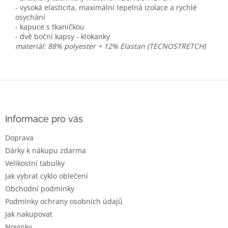
- vysoká elasticita, maximální tepelná izolace a rychlé
osychání
- kapuce s tkaničkou
- dvě boční kapsy - klokanky
materiál: 88% polyester + 12% Elastan
(TECNOSTRETCH)
Z
á
p
a
Informace pro vás
t
Doprava
í
Dárky k nákupu zdarma
Velikostní tabulky
Jak vybrat cyklo oblečení
Obchodní podmínky
Podmínky ochrany osobních údajů
Jak nakupovat
Novinky