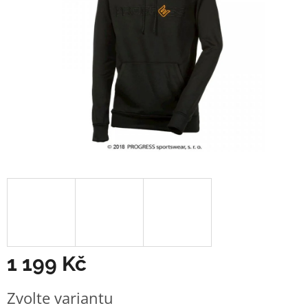
1 199 Kč
Měrná
Zvolte variantu
cena: