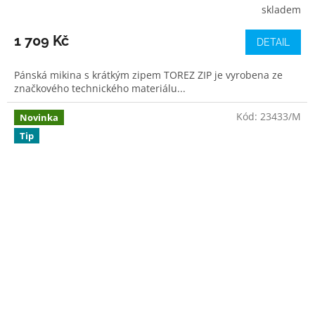
skladem
1 709 Kč
DETAIL
Pánská mikina s krátkým zipem TOREZ ZIP je vyrobena ze
značkového technického materiálu...
Kód:
23433/M
Novinka
Tip