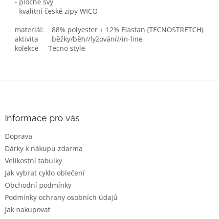
- ploché švy
- kvalitní české zipy WICO
materiál: 88% polyester + 12% Elastan (TECNOSTRETCH)
aktivita běžky/běh//lyžování//in-line
kolekce Tecno style
Z
á
p
a
Informace pro vás
t
Doprava
í
Dárky k nákupu zdarma
Velikostní tabulky
Jak vybrat cyklo oblečení
Obchodní podmínky
Podmínky ochrany osobních údajů
Jak nakupovat