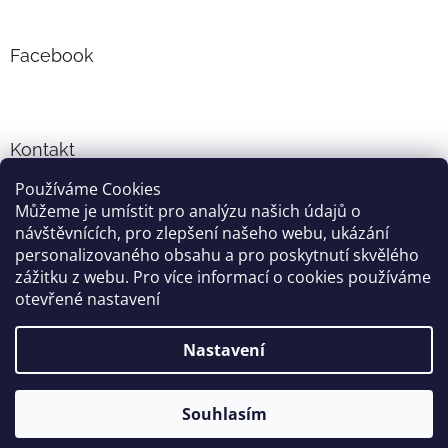
Facebook
Kontakt
Používáme Cookies
info
@
cyklo-obleceni.cz
Můžeme je umístit pro analýzu našich údajů o
+420777081700
návštěvnících, pro zlepšení našeho webu, ukázání
jsme na facebooku
personalizovaného obsahu a pro poskytnutí skvělého
zážitku z webu. Pro více informací o cookies používáme
otevřené nastavení
Vytvořil Shoptet
Nastavení
Copyright 2026
cyklo-obleceni.cz
. Všechna práva vyhrazena.
Souhlasím
Grafika a úprava šablóny
Milan Markovič