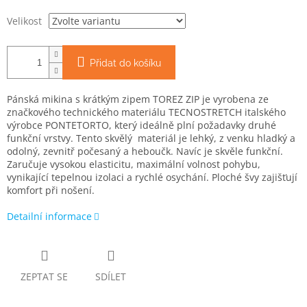
Velikost
Přidat do košíku
Pánská mikina s krátkým zipem TOREZ ZIP je vyrobena ze
značkového technického materiálu TECNOSTRETCH italského
výrobce PONTETORTO, který ideálně plní požadavky druhé
funkční vrstvy. Tento skvělý materiál je lehký, z venku hladký a
odolný, zevnitř počesaný a heboučk. Navíc je skvěle funkční.
Zaručuje vysokou elasticitu, maximální volnost pohybu,
vynikající tepelnou izolaci a rychlé osychání. Ploché švy zajišťují
komfort při nošení.
Detailní informace
ZEPTAT SE
SDÍLET