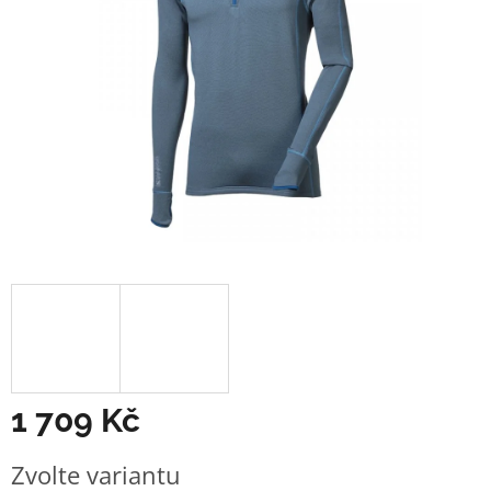
1 709 Kč
Měrná
Zvolte variantu
cena: