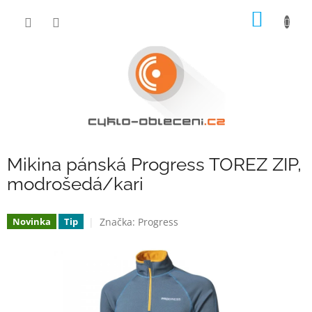
Přejít
NÁKUP
na
obsah
KOŠÍK
Mikina pánská Progress TOREZ ZIP,
modrošedá/kari
Značka:
Progress
Novinka
Tip