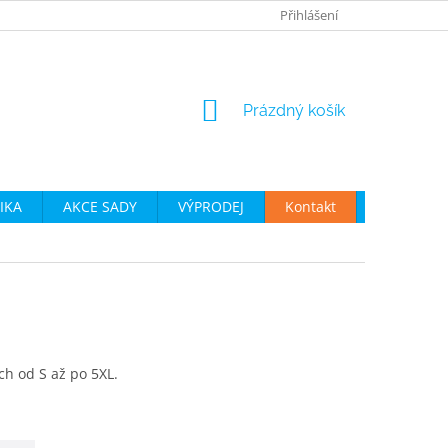
JAK VYBRAT CYKLO OBLEČENÍ
OBCHODNÍ PODMÍNKY
Přihlášení
P
NÁKUPNÍ
Prázdný košík
KOŠÍK
IKA
AKCE SADY
VÝPRODEJ
Kontakt
Moje obje
h od S až po 5XL.