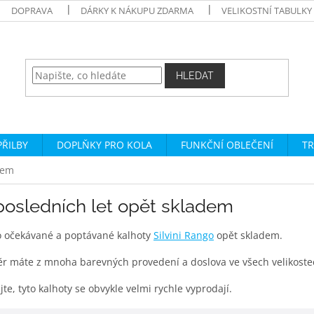
DOPRAVA
DÁRKY K NÁKUPU ZDARMA
VELIKOSTNÍ TABULKY
HLEDAT
PŘILBY
DOPLŇKY PRO KOLA
FUNKČNÍ OBLEČENÍ
TR
dem
posledních let opět skladem
 očekávané a poptávané kalhoty
Silvini Rango
opět skladem.
r máte z mnoha barevných provedení a doslova ve všech velikostec
te, tyto kalhoty se obvykle velmi rychle vyprodají.