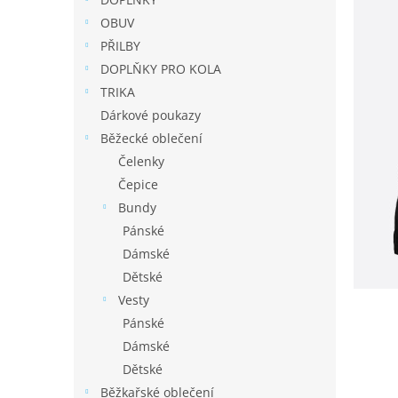
í
p
OBUV
a
PŘILBY
n
DOPLŇKY PRO KOLA
e
TRIKA
l
Dárkové poukazy
Běžecké oblečení
Čelenky
Čepice
Bundy
Pánské
Dámské
Dětské
Vesty
Pánské
Dámské
Dětské
Běžkařské oblečení