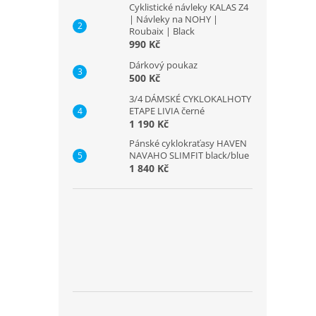
Cyklistické návleky KALAS Z4
| Návleky na NOHY |
Roubaix | Black
990 Kč
Dárkový poukaz
500 Kč
3/4 DÁMSKÉ CYKLOKALHOTY
ETAPE LIVIA černé
1 190 Kč
Pánské cyklokraťasy HAVEN
NAVAHO SLIMFIT black/blue
1 840 Kč