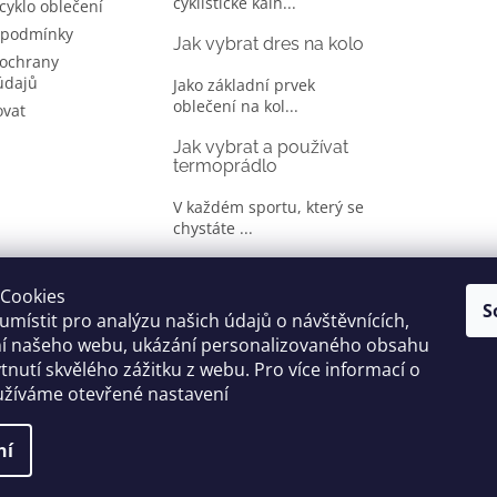
cyklistické kalh...
 cyklo oblečení
 podmínky
Jak vybrat dres na kolo
ochrany
údajů
Jako základní prvek
oblečení na kol...
ovat
Jak vybrat a používat
termoprádlo
V každém sportu, který se
chystáte ...
Jak správně vybrat
oblečení na kolo
Cookies
S
místit pro analýzu našich údajů o návštěvnících,
Je jen málo cyklistů, kteří si
ní našeho webu, ukázání personalizovaného obsahu
oble...
tnutí skvělého zážitku z webu. Pro více informací o
užíváme otevřené nastavení
yhrazena.
ní
Grafika a úprava šablóny
Milan Markovič