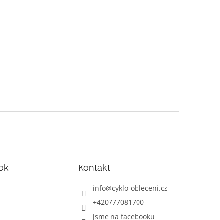
ok
Kontakt
info
@
cyklo-obleceni.cz
+420777081700
jsme na facebooku