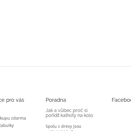
ce pro vás
Poradna
Facebo
Jak a vůbec proč si
pořídit kalhoty na kolo
ákupu zdarma
 tabulky
Spolu s dresy jsou