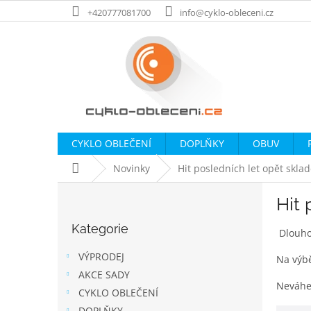
Přejít
+420777081700
info@cyklo-obleceni.cz
na
obsah
CYKLO OBLEČENÍ
DOPLŇKY
OBUV
Domů
Novinky
Hit posledních let opět skla
P
Hit 
o
Přeskočit
s
Kategorie
kategorie
Dlouho
t
r
VÝPRODEJ
Na výbě
a
AKCE SADY
n
Neváhej
CYKLO OBLEČENÍ
n
DOPLŇKY