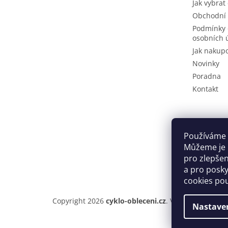
Jak vybrat
Obchodní
Podmínky 
osobních 
Jak nakup
Novinky
Poradna
Kontakt
Používáme 
Můžeme je u
pro zlepše
a pro posky
cookies po
Copyright 2026
cyklo-obleceni.cz
. Všechna práva v
Nastave