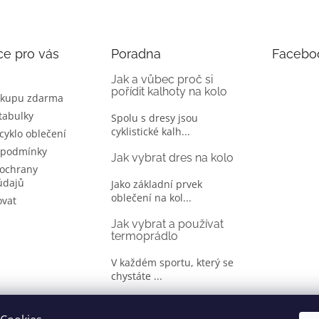
ce pro vás
Poradna
Facebo
Jak a vůbec proč si
pořídit kalhoty na kolo
ákupu zdarma
 tabulky
Spolu s dresy jsou
cyklistické kalh...
 cyklo oblečení
 podmínky
Jak vybrat dres na kolo
ochrany
údajů
Jako základní prvek
oblečení na kol...
ovat
Jak vybrat a používat
termoprádlo
V každém sportu, který se
chystáte ...
Jak správně vybrat
oblečení na kolo