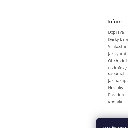
p
a
t
Informa
í
Doprava
Dárky k n
Velikostní
Jak vybrat
Obchodní
Podmínky 
osobních 
Jak nakup
Novinky
Poradna
Kontakt