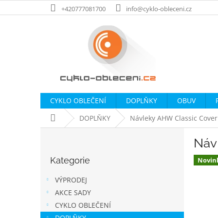
Přejít
+420777081700
info@cyklo-obleceni.cz
na
obsah
CYKLO OBLEČENÍ
DOPLŇKY
OBUV
Domů
DOPLŇKY
Návleky AHW Classic Cover
P
Náv
o
Přeskočit
s
Kategorie
kategorie
Novin
t
r
VÝPRODEJ
a
AKCE SADY
n
CYKLO OBLEČENÍ
n
DOPLŇKY