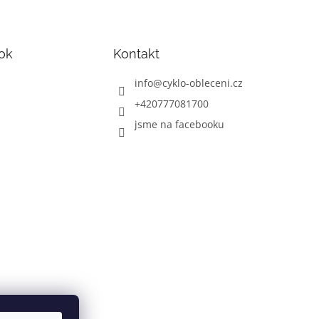
ok
Kontakt
info
@
cyklo-obleceni.cz
+420777081700
jsme na facebooku