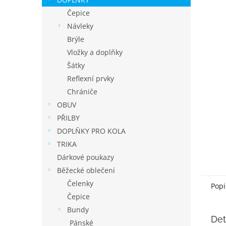
í
p
Čepice
a
Návleky
n
Brýle
e
Vložky a doplňky
l
Šátky
Reflexní prvky
Chrániče
OBUV
PŘILBY
DOPLŇKY PRO KOLA
TRIKA
Dárkové poukazy
Běžecké oblečení
Čelenky
Popi
Čepice
Bundy
Det
Pánské