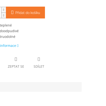
Přidat do košíku
teplené
doodpudivé
truodolné
 informace
ZEPTAT SE
SDÍLET