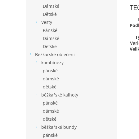
Dámské
TE
Dětské
Vesty
Pod
Pánské
T
Dámské
Vari
Dětské
Veli
Běžkařské oblečení
kombinézy
pánské
dámské
dětské
běžkařské kalhoty
pánské
dámské
dětské
běžkařské bundy
pánské