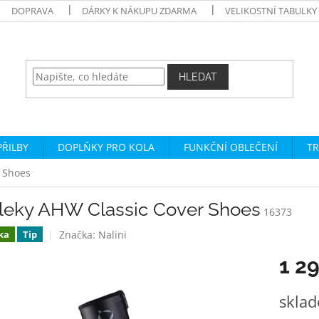
DOPRAVA
DÁRKY K NÁKUPU ZDARMA
VELIKOSTNÍ TABULKY
HLEDAT
PŘILBY
DOPLŇKY PRO KOLA
FUNKČNÍ OBLEČENÍ
TR
 Shoes
leky AHW Classic Cover Shoes
16373
Značka:
Nalini
ka
Tip
1 2
Měrná
skla
cena: