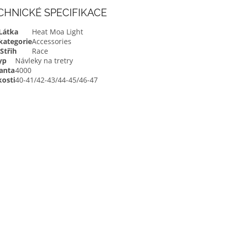
CHNICKÉ SPECIFIKACE
Látka
Heat Moa Light
kategorie
Accessories
Střih
Race
yp
Návleky na tretry
anta
4000
kosti
40-41/42-43/44-45/46-47