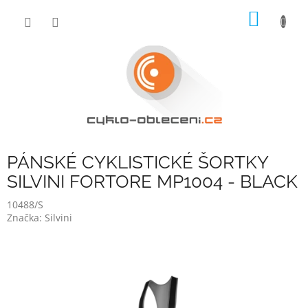
Přejít
NÁKUP
na
obsah
KOŠÍK
PÁNSKÉ CYKLISTICKÉ ŠORTKY
SILVINI FORTORE MP1004 - BLACK
10488/S
Značka:
Silvini