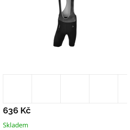
636 Kč
Měrná
Skladem
cena: