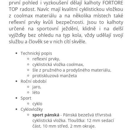
první pohled i vyzkoušení dělají kalhoty FORTORE
TOP radost. Navíc mají kvalitní cyklistickou vložkou
z coolmax materiálu a na několika místech také
reflexní prvky kvůli bezpečnosti. Jsou to kalhoty
určené na sportovní ježdění, klidně i na delší
vyjížďky bez ohledu na typ kola, vždy udělají svojí
službu a člověk se v nich cítí skvěle.
Technický popis
reflexní prvky,
cyklistická vložka coolmax,
šle z pružného a prodyšného materiálu,
protiskluzová manžeta
Roční období
jaro,
léto
Sport
cyklo
Cyklovložky
sport pánská
- Pánská bezešvá třívrstvá
cyklistická vložka. Tloušťka: 12 mm sedací
část, 10 mm střed, 2 mm okraje.