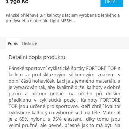
1 790 Kč
DETAIL
Pánské přiléhavé 3/4 kalhoty s laclem vyrobené z lehkého a
prodyšného materiálu Light MESH....
Popis
Diskuze
Detailní popis produktu
Pánské sportovní cyklistické šortky FORTORE TOP s
laclem a protiskluzovým silikonovým znakem v
dolní části nohaviček. Lacl je z jemného materiálu a
je vytvarován tak, aby kvalitně držel kalhoty v dobré
pozici a přitom netlačil na břicho při delším
předklonu v cyklistické pozici. Kalhoty FORTORE
TOP jsou určené pro sportovce, kteří chtějí kvalitní
cyklistické kalhoty co výborně sedí na těle. Materiál
je z 65% nylonu s 35% elastanu, díky tomu jsou
velmi pružné, ale pevné, přesně jak to má být. Na