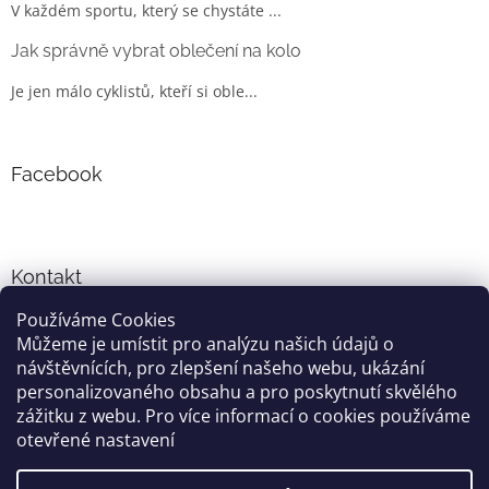
V každém sportu, který se chystáte ...
Jak správně vybrat oblečení na kolo
Je jen málo cyklistů, kteří si oble...
Facebook
Kontakt
Používáme Cookies
info
@
cyklo-obleceni.cz
Můžeme je umístit pro analýzu našich údajů o
+420777081700
návštěvnících, pro zlepšení našeho webu, ukázání
jsme na facebooku
personalizovaného obsahu a pro poskytnutí skvělého
zážitku z webu. Pro více informací o cookies používáme
otevřené nastavení
Vytvořil Shoptet