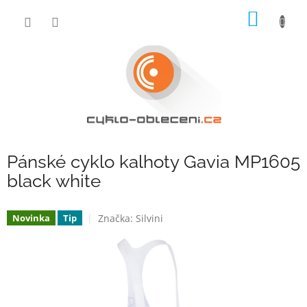
Přejít
NÁKUP
na
obsah
KOŠÍK
Pánské cyklo kalhoty Gavia MP1605
black white
Značka:
Silvini
Novinka
Tip