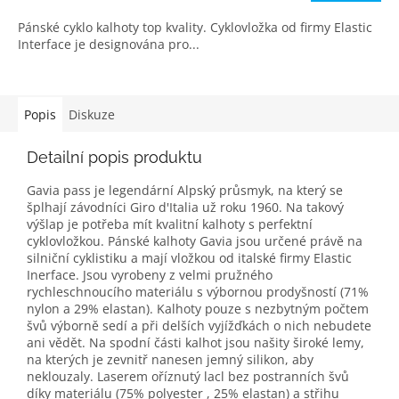
Pánské cyklo kalhoty top kvality. Cyklovložka od firmy Elastic
Interface je designována pro...
Popis
Diskuze
Detailní popis produktu
Gavia pass je legendární Alpský průsmyk, na který se
šplhají závodníci Giro d'Italia už roku 1960. Na takový
výšlap je potřeba mít kvalitní kalhoty s perfektní
cyklovložkou. Pánské kalhoty Gavia jsou určené právě na
silniční cyklistiku a mají vložkou od italské firmy Elastic
Inerface. Jsou vyrobeny z velmi pružného
rychleschnoucího materiálu s výbornou prodyšností (71%
nylon a 29% elastan). Kalhoty pouze s nezbytným počtem
švů výborně sedí a při delších vyjížďkách o nich nebudete
ani vědět. Na spodní části kalhot jsou našity široké lemy,
na kterých je zevnitř nanesen jemný silikon, aby
neklouzaly. Laserem oříznutý lacl bez postranních švů
díky materiálu (75% polyester , 25% elastan) a střihu