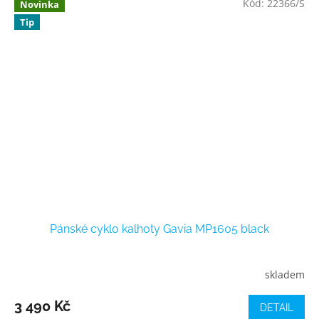
Kód:
22366/S
Novinka
Tip
Pánské cyklo kalhoty Gavia MP1605 black
skladem
3 490 Kč
DETAIL