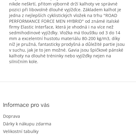
nikde neškrtí, přitom výborně drží kalhoty ve správné
pozici při libovolně dlouhé vyjížďce. Základem kalhot je
jedna z nejlepších cyklistických vložek na trhu "ROAD
PERFORMANCE FORCE MEN HYBRID" od známé italské
firmy Elastic Interface, která je vhodná i na více než
sedmihodinové vyjížďky. Vložka má tloušťku od 3 do 14
mm a excelentní hustotu materiálu 80-200 kg/m3, díky
níž je pružná, fantasticky prodyšná a důležité partie jsou
v suchu, jak je to jen možné. Gavia jsou špičkové pánské
kalhoty na dlouhé tréninky nebo vyjížďky nejen na
silničním kole.
Z
á
p
a
Informace pro vás
t
Doprava
í
Dárky k nákupu zdarma
Velikostní tabulky