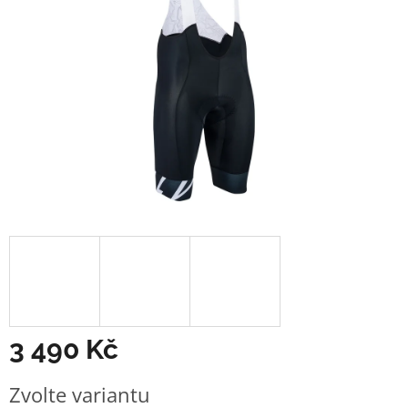
3 490 Kč
Měrná
Zvolte variantu
cena: