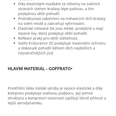
Díky elastickým vsadkám ze síťoviny na zadních
stranách stehen kraťasy lépe padnou, a tím
poskytnou větší pohodlí.
Protiskluzová zakončení na nohavicích drží kraťasy
na svém místě a zabraňují vyhrnování.
Elastické síťované šle jsou lehké, prodyšné a mají
lepené švy, který poskytují větší pohodlí.
Reflexní prvky pro větší viditelnost.
Sedlo Endurance 3D poskytuje maximální ochranu
a dokonalé pohodlí během těch nejdelších a
nejnáročnějších jíz­d.
HLAVNÍ MATERIÁL - GOFFRATO+
Prvotřídní látka italské výroby je vysoce elastická a díky
kompresi poskytuje svalovou podporu. Její jemná
struktura a kompresní vlastnosti zajišťují těsné přilnutí a
lepší aerodynamiku.