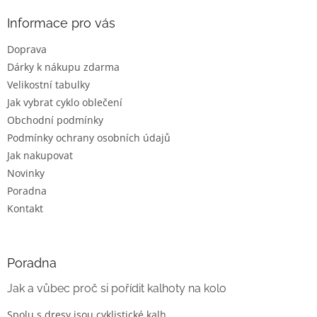
p
a
Informace pro vás
t
Doprava
í
Dárky k nákupu zdarma
Velikostní tabulky
Jak vybrat cyklo oblečení
Obchodní podmínky
Podmínky ochrany osobních údajů
Jak nakupovat
Novinky
Poradna
Kontakt
Poradna
Jak a vůbec proč si pořídit kalhoty na kolo
Spolu s dresy jsou cyklistické kalh...