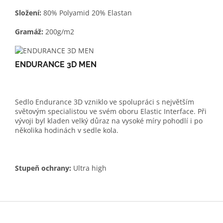
Složení:
80% Polyamid 20% Elastan
Gramáž:
200g/m2
ENDURANCE 3D MEN
Sedlo Endurance 3D vzniklo ve spolupráci s největším
světovým specialistou ve svém oboru Elastic Interface. Při
vývoji byl kladen velký důraz na vysoké míry pohodlí i po
několika hodinách v sedle kola.
Stupeň ochrany:
Ultra high
Z
á