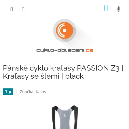
Přejít
NÁKUP
na
obsah
KOŠÍK
Pánské cyklo kraťasy PASSION Z3 |
Kraťasy se šlemi | black
Značka:
Kalas
Tip