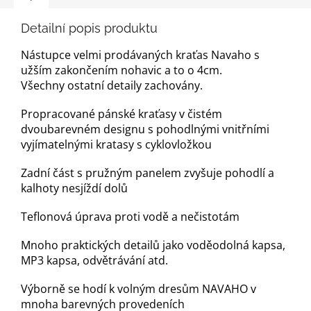
Detailní popis produktu
Nástupce velmi prodávaných kraťas Navaho s
užším zakončením nohavic a to o 4cm.
Všechny ostatní detaily zachovány.
Propracované pánské kraťasy v čistém
dvoubarevném designu s pohodlnými vnitřními
vyjímatelnými kratasy s cyklovložkou
Zadní část s pružným panelem zvyšuje pohodlí a
kalhoty nesjíždí dolů
Teflonová úprava proti vodě a nečistotám
Mnoho praktických detailů jako voděodolná kapsa,
MP3 kapsa, odvětrávání atd.
Výborně se hodí k volným dresům NAVAHO v
mnoha barevných provedeních