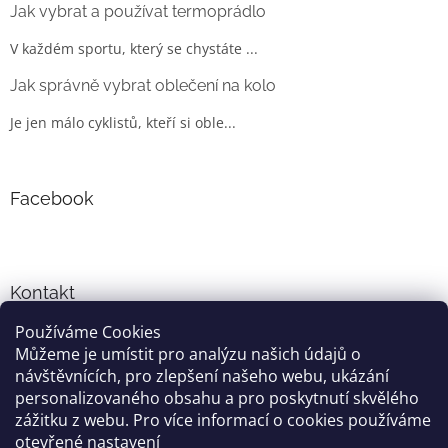
Jak vybrat a používat termoprádlo
V každém sportu, který se chystáte ...
Jak správně vybrat oblečení na kolo
Je jen málo cyklistů, kteří si oble...
Facebook
Kontakt
Používáme Cookies
info
@
cyklo-obleceni.cz
Můžeme je umístit pro analýzu našich údajů o
+420777081700
návštěvnících, pro zlepšení našeho webu, ukázání
jsme na facebooku
personalizovaného obsahu a pro poskytnutí skvělého
zážitku z webu. Pro více informací o cookies používáme
otevřené nastavení