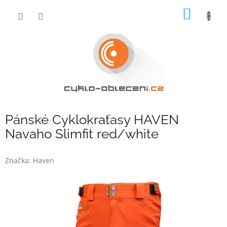
Přejít
NÁKUP
na
obsah
KOŠÍK
Pánské Cyklokraťasy HAVEN
Navaho Slimfit red/white
Značka:
Haven