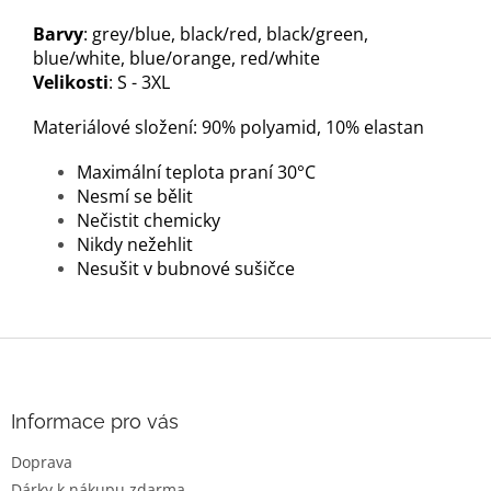
Barvy
: grey/blue, black/red, black/green,
blue/white, blue/orange, red/white
Velikosti
: S - 3XL
Materiálové složení: 90% polyamid, 10% elastan
Maximální teplota praní 30°C
Nesmí se bělit
Nečistit chemicky
Nikdy nežehlit
Nesušit v bubnové sušičce
Z
á
p
a
Informace pro vás
t
Doprava
í
Dárky k nákupu zdarma