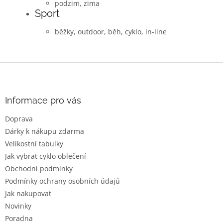
podzim, zima
Sport
běžky, outdoor, běh, cyklo, in-line
Z
á
p
a
Informace pro vás
t
Doprava
í
Dárky k nákupu zdarma
Velikostní tabulky
Jak vybrat cyklo oblečení
Obchodní podmínky
Podmínky ochrany osobních údajů
Jak nakupovat
Novinky
Poradna