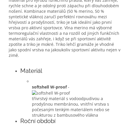
materiál pro výrobu funkčního prádla, který vás zahřeje,
rychle schne a je odolný proti zápachu při dlouhodobém
nošení. Kombinace materiálů (50 % merino, 50 %
syntetické vlákno) zaručí perfektní rovnováhu mezi
hřejivostí a prodyšností, triko je tak ideální jako první
vrstva pro aktivní sportovce. Vlna merino má výborné
termoregulační vlastnosti a na rozdíl od jiných funkčních
materiálů vás zahřeje, i když se při sportovní aktivitě
zpotíte a triko je mokré. Triko lehčí gramáže je vhodné
jako spodní vrstva na jakoukoliv sportovní aktivitu nejen v
zimě.
Materiál
softshell W-proof
-
třívrstvý materiál s vodoodpudivou a
prodyšnou membránou, vnitřní vrstva s
počesaným tenkým materiálem nebo se
strukturou z bambusového vlákna
Roční období