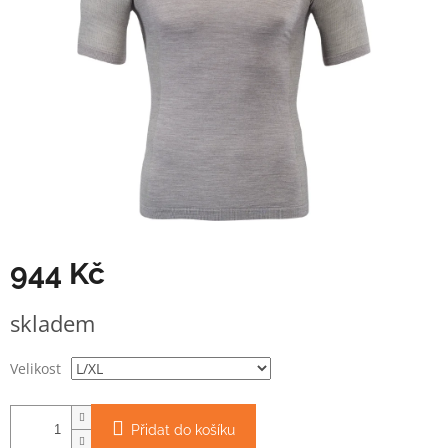
944 Kč
Měrná
skladem
cena:
Velikost
Přidat do košíku