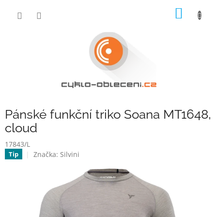
Přejít
NÁKUP
na
obsah
KOŠÍK
Pánské funkční triko Soana MT1648,
cloud
17843/L
Značka:
Silvini
Tip