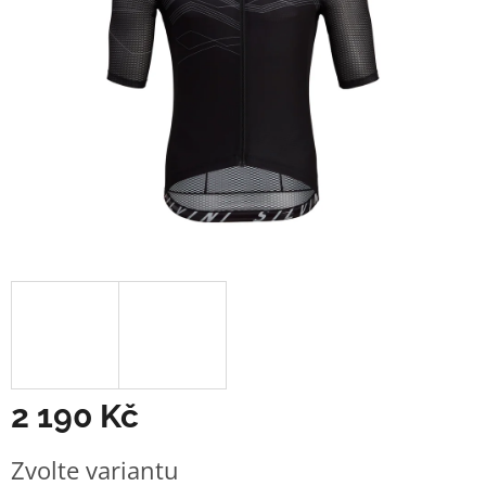
2 190 Kč
Měrná
Zvolte variantu
cena: