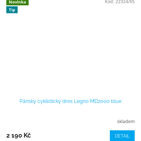
Kód:
22324/XS
Novinka
Tip
Pánský cyklistický dres Legno MD2000 blue
skladem
2 190 Kč
DETAIL