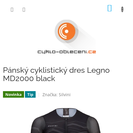
Přejít
NÁKUP
na
obsah
KOŠÍK
Pánský cyklistický dres Legno
MD2000 black
Značka:
Silvini
Novinka
Tip