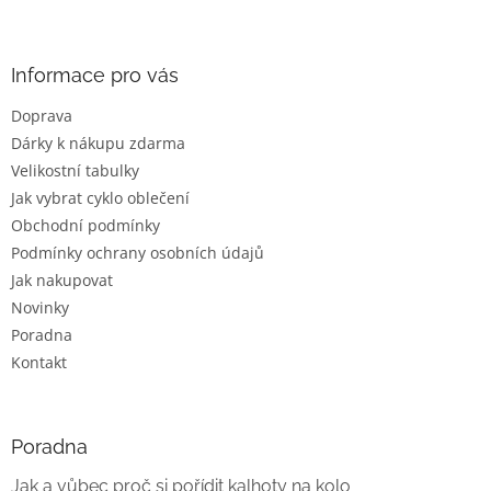
Z
á
p
a
Informace pro vás
t
Doprava
í
Dárky k nákupu zdarma
Velikostní tabulky
Jak vybrat cyklo oblečení
Obchodní podmínky
Podmínky ochrany osobních údajů
Jak nakupovat
Novinky
Poradna
Kontakt
Poradna
Jak a vůbec proč si pořídit kalhoty na kolo